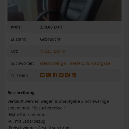
Preis:
250,00 EUR
Zustand:
Gebraucht
Ort:
10825, Berlin
Suchwörter:
Freischwinger
,
Gestell
,
Büroaufgabe
Produkt per E-Mail weiterleiten
Produkt per WhatsApp weiterleiten
Produkt auf Facebook teilen
Produkt auf X teilen
Produkt auf XING teilen
Produkt auf LinkedIn teilen
Teilen
Beschreibung
Verkauft werden wegen Büroaufgabe 3 hochwertige
sogenannte "Besuchersessel"
-Hohe Rückenlehne
-Al. mit Lederbezug
-Freischwinger-Gestell verchromt