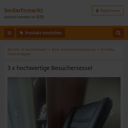
bedarfsmarkt
Registrieren
einfach handeln im B2B
Produkt einstellen
Betriebs- & Handelsbedarf
Büro- & Gewerbeausstattung
Schränke,
Tische & Regale
3 x hochwertige Besuchersessel
Zurück
Weiter