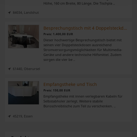
Höhe, 160 cm Breite, 80 Länge. Die Tischpla ..
Wir verwenden Cookies, um Inhalte und Anzeigen zu
84034, Landshut
personalisieren, Funktionen für soziale Medien anbieten
zu können und die Zugriffe auf unsere Website zu
Besprechungstisch mit 4 Doppelsteckdosen und 4 Besprechungsstühle
analysieren. Außerdem geben wir Informationen zu Ihrer
Preis: 1.400,00 EUR
Dieser hochwertige Besprechungstisch bietet mit
Verwendung unserer Website an unsere Partner für
seinen vier Doppelsteckdosen ausreichend
soziale Medien, Werbung und Analysen weiter. Unsere
Stromversorgungsmöglichkeiten für Multimedia-
Geräte und andere technische Hilfsmittel. Zudem
Partner führen diese Informationen möglicherweise mit
sorgen die vier be ..
weiteren Daten zusammen, die Sie ihnen bereitgestellt
61440, Oberursel
haben oder die sie im Rahmen Ihrer Nutzung der Dienste
gesammelt haben.
Empfangstheke und Tisch
Preis: 150,00 EUR
Empfangstheke mit innen verlegbaren Kabeln für
Selbstabholer zerlegt. Weitere stabile
Büroschreibtische zum Teil zu verschenken. ..
45219, Essen