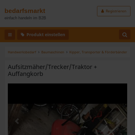
bedarfsmarkt
Registrieren
einfach handeln im B2B
Produkt einstellen
Handwerksbedarf
Baumaschinen
Kipper, Transporter & Förderbänder
Aufsitzmäher/Trecker/Traktor +
Auffangkorb
Zurück
Weiter