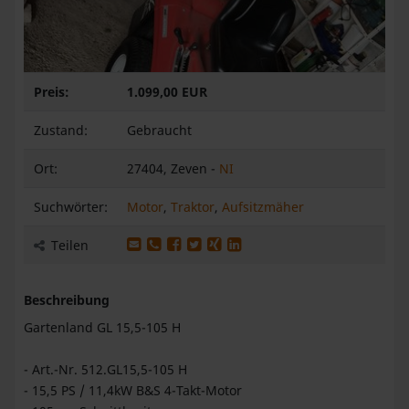
Preis:
1.099,00 EUR
Zustand:
Gebraucht
Ort:
27404, Zeven -
NI
Suchwörter:
Motor
,
Traktor
,
Aufsitzmäher
Produkt per E-Mail weiterleiten
Produkt per WhatsApp weiterleiten
Produkt auf Facebook teilen
Produkt auf X teilen
Produkt auf XING teilen
Produkt auf LinkedIn teilen
Teilen
Beschreibung
Gartenland GL 15,5-105 H
- Art.-Nr. 512.GL15,5-105 H
- 15,5 PS / 11,4kW B&S 4-Takt-Motor