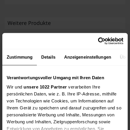
Weitere Produkte
Aufsitzmäher/Trecker/Traktor + Anhänger Gutbrod 1114 AWS RARITÄT
Preis: 1.050,00 EUR
Biete hier einen Gutbrod 1114 AWS kleintrecker/
Aufsitzmäher inkl Anhänger und Mähwerk zum
Zustimmung
Details
Anzeigeneinstellungen
Über
Verkauf an. Zum Trecker: - 4 Rad Lenkung für einen
sehr kleinen Wendekreis - Premium gerät Made in
Germa ..
48703, Stadtlohn
Verantwortungsvoller Umgang mit Ihren Daten
Wir und
unsere 1022 Partner
verarbeiten Ihre
Schwarzmüller LKW-Anhänger 18t 2-Achser offener Kasten T02
persönlichen Daten, wie z. B. Ihre IP-Adresse, mithilfe
Preis: 4.000,00 EUR
von Technologien wie Cookies, um Informationen auf
Zum Verkauf steht ein Schwarzmüller LKW-Anhänger
Ihrem Gerät zu speichern und darauf zuzugreifen und so
mit offenem Kasten und 18.000 kg zulässigem
Gesamtgewicht. Der Anhänger ist erstmals
personalisierte Werbung und Inhalte, Messungen von
zugelassen am 02.06.2009 und gehört zum Typ T202.
Werbung und Inhalten, Zielgruppenforschung sowie
Es handelt s ..
Entwicklung von Angeboten zu ermöglichen. Sie