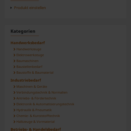
analysieren. Außerdem geben wir Informationen zu Ihrer
Produkt einstellen
Verwendung unserer Website an unsere Partner für
soziale Medien, Werbung und Analysen weiter. Unsere
Partner führen diese Informationen möglicherweise mit
Kategorien
weiteren Daten zusammen, die Sie ihnen bereitgestellt
haben oder die sie im Rahmen Ihrer Nutzung der Dienste
Handwerksbedarf
gesammelt haben.
Handwerkzeuge
Elektrowerkzeuge
Baumaschinen
Baustellenbedarf
Baustoffe & Baumaterial
Industriebedarf
Maschinen & Geräte
Verbindungstechnik & Normalien
Antriebs- & Fördertechnik
Elektronik & Automatisierungstechnik
Hydraulik & Pneumatik
Chemie- & Kunststofftechnik
Halbzeuge & Vormaterial
Betriebs- & Handelsbedarf