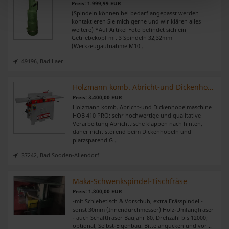
Preis: 1.999,99 EUR
verarbeitet werden, und legen Sie Ihre Präferenzen im
(Spindeln können bei bedarf angepasst werden
Abschnitt Einzelheiten
fest.
kontaktieren Sie mich gerne und wir klären alles
weitere) *Auf Artikel Foto befindet sich ein
Getriebekopf mit 3 Spindeln 32,32mm
Wir verwenden Cookies, um Inhalte und Anzeigen zu
(Werkzeugaufnahme M10 ..
personalisieren, Funktionen für soziale Medien anbieten
49196, Bad Laer
zu können und die Zugriffe auf unsere Website zu
analysieren. Außerdem geben wir Informationen zu Ihrer
Holzmann komb. Abricht-und Dickenhobelmaschine HOB 410 PRO
Verwendung unserer Website an unsere Partner für
Preis: 3.400,00 EUR
soziale Medien, Werbung und Analysen weiter. Unsere
Holzmann komb. Abricht-und Dickenhobelmaschine
Partner führen diese Informationen möglicherweise mit
HOB 410 PRO: sehr hochwertige und qualitative
Verarbeitung Abrichttische klappen nach hinten,
weiteren Daten zusammen, die Sie ihnen bereitgestellt
daher nicht störend beim Dickenhobeln und
haben oder die sie im Rahmen Ihrer Nutzung der Dienste
platzsparend G ..
gesammelt haben.
37242, Bad Sooden-Allendorf
Maka-Schwenkspindel-Tischfräse
Preis: 1.800,00 EUR
-mit Schiebetisch & Vorschub, extra Frässpindel -
sonst 30mm (Innendurchmesser) Holz-Umfangfräser
- auch Schaftfräser Baujahr 80, Drehzahl bis 12000;
optional, Selbst-Eigenbau. Bitte angucken und vor ..