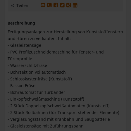
Produkt per E-Mail weiterleiten
Produkt per WhatsApp weiterleiten
Produkt auf Facebook teilen
Produkt auf X teilen
Produkt auf XING teilen
Produkt auf LinkedIn teilen
Teilen
Beschreibung
Fertigungsanlagen zur Herstellung von Kunststofffenstern
und -türen zu verkaufen. Inhalt:
- Glasleistensäge
- PVC Profilzuschneidemaschine für Fenster- und
Türenprofile
- Wasserschlitzfräse
- Bohrsektion vollautomatisch
- Schlosskastenfräse (Kunststoff)
- Fasson Fräse
- Bohrautomat für Türbänder
- Einkopfschweißmaschine (Kunststoff)
- 2 Stück Doppelkopfschweißautomaten (Kunststoff)
- 2 Stück Rollbahnen (für Transport stehender Elemente)
- Verglasungsstand mit Kranbahn und Saugbatterie
- Glasleistensäge mit Zuführungsbahn