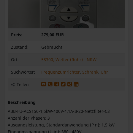
Preis:
279,00 EUR
Zustand:
Gebraucht
Ort:
58300, Wetter (Ruhr)
-
NRW
Suchwörter:
Frequenzumrichter
,
Schrank
,
Uhr
Produkt per E-Mail weiterleiten
Produkt per WhatsApp weiterleiten
Produkt auf Facebook teilen
Produkt auf X teilen
Produkt auf XING teilen
Produkt auf LinkedIn teilen
Teilen
Beschreibung
ABB-FU-ACS150-1,5kW-400V-4,1A-IP20-Netzfilter-C3
Anzahl der Phasen: 3
Ausgangsleistung, Standardanwendung (P n): 1,5 kW
Eingangsspannung (U in): 380…480V