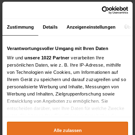
Pilot 50 Steuerstelle für Handbedienpult
Preis: 1.000,00 EUR
- Pilot 50 Steuerstelle für Handbedienpult - neu und
ungebraucht - Maße 280x191x76mm - komplettes Set
Zustimmung
Details
Anzeigeneinstellungen
Über
- voll funktionsfähig ..
21335, Lüneburg
Verantwortungsvoller Umgang mit Ihren Daten
BOSCH Handbediengerät Bedienpult f Schwenkarmroboter PHG GG 1
Wir und
unsere 1022 Partner
verarbeiten Ihre
Preis: 99,00 EUR
persönlichen Daten, wie z. B. Ihre IP-Adresse, mithilfe
BOSCH Handbediengerät Bedienpult für
Schwenkarmroboter PHG GG 1 MNR 1070056693 109
von Technologien wie Cookies, um Informationen auf
UN = 24VDC Teach Pendant Handheld Gewicht 1,9kg
Ihrem Gerät zu speichern und darauf zuzugreifen und so
gebraucht Lieferumfang: 1 Stück Zustand: -
gebraucht. ..
personalisierte Werbung und Inhalte, Messungen von
Werbung und Inhalten, Zielgruppenforschung sowie
93413, Cham
Entwicklung von Angeboten zu ermöglichen. Sie
entscheiden darüber, wer Ihre Daten für welche Zwecke
Siemens Sirotec 6FR1460-2UR Programmierhandgerät, gebraucht
nutzt. Sie können Ihre Einwilligung jederzeit über die
Preis: 149,00 EUR
Beschreibung gem. Siemens: Siemens 6FR1460-2UN
Cookie-Erklärung oder durch Klicken auf das Privacy
SIROTEC RCM 1.2D/3D Programmierhandgerät mit
Trigger Symbol ändern oder widerrufen
Alle zulassen
Zustimmungsschalter Discription as per Siemens: