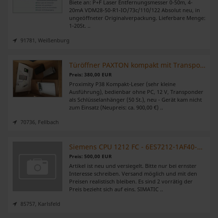
Biete an: P+F Laser Entfernungsmesser 0-50m, 4-
20mA VDM28-50-R1-IO/73c/110/122 Absolut neu, in
haben oder die sie im Rahmen Ihrer Nutzung der Dienste
ungeöffneter Originalverpackung. Lieferbare Menge:
gesammelt haben.
1-20St. ..
91781, Weißenburg
Türöffner PAXTON kompakt mit Transponder für 2 Türen (wie neu)
Preis: 380,00 EUR
Proximity P38 Kompakt-Leser (sehr kleine
Ausführung), bedienbar ohne PC, 12 V, Transponder
als Schlüsselanhänger (50 St.), neu - Gerät kam nicht
zum Einsatz (Neupreis: ca. 900,00 €) ..
70736, Fellbach
Siemens CPU 1212 FC - 6ES7212-1AF40-0XB0
Preis: 500,00 EUR
Artikel ist neu und versiegelt. Bitte nur bei ernster
Interesse schreiben. Versand möglich und mit den
Preisen realistisch bleiben. Es sind 2 vorrätig der
Preis bezieht sich auf eins. SIMATIC ..
85757, Karlsfeld