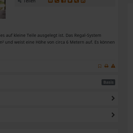
Produkt per E-Mail weiterleiten
Produkt per WhatsApp weiterleiten
Produkt auf Facebook teilen
Produkt auf X teilen
Produkt auf XING teilen
Produkt auf LinkedIn te
Teilen
s auf kleine Teile ausgelegt ist. Das Regal-System
 m² und weist eine Höhe von circa 6 Metern auf. Es können
Basis