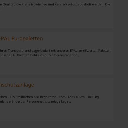
e Qualität, die Platte ist wie neu und kann ab sofort abgeholt werden. Die
.
 EPAL Europaletten
Ihren Transport- und Lagerbedarf mit unseren EPAL-zertifizierten Paletten
Unser EPAL Paletten hebt sich durch herausragende ..
enschutzanlage
hen - 125 Stellflächen pro Regalreihe - Fach: 120 x 80 cm - 1000 kg
dular veränderbar Personenschutzanlage Lage ..