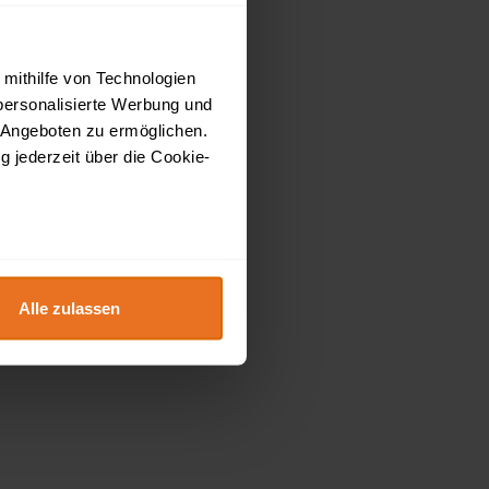
 mithilfe von Technologien
personalisierte Werbung und
 Angeboten zu ermöglichen.
g jederzeit über die Cookie-
au sein können
zieren
Alle zulassen
hre Präferenzen im
Abschnitt
 Medien anbieten zu können
hrer Verwendung unserer
 führen diese Informationen
ie im Rahmen Ihrer Nutzung