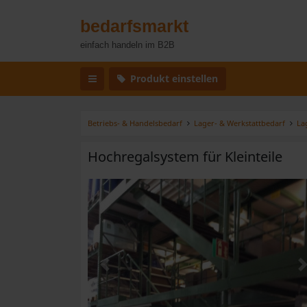
bedarfsmarkt
einfach handeln im B2B
Produkt einstellen
Betriebs- & Handelsbedarf
Lager- & Werkstattbedarf
La
Hochregalsystem für Kleinteile
Zurück
W