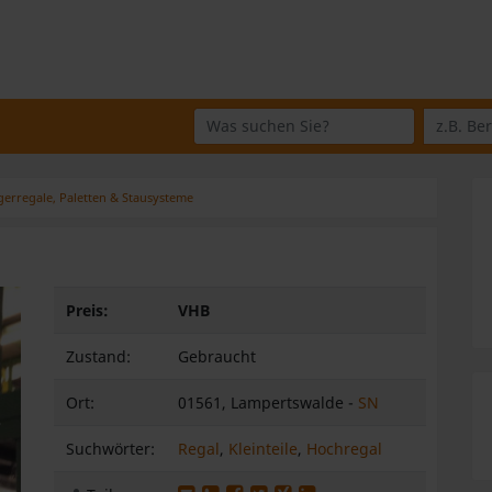
Wo suchen Sie?
Was suchen Sie?
gerregale, Paletten & Stausysteme
Preis:
VHB
Zustand:
Gebraucht
Ort:
01561, Lampertswalde -
SN
eiter
Suchwörter:
Regal
,
Kleinteile
,
Hochregal