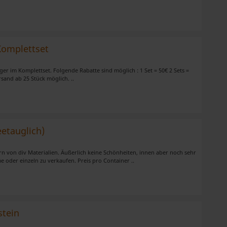
n.
 Komplettset
er im Komplettset. Folgende Rabatte sind möglich : 1 Set = 50€ 2 Sets =
rsand ab 25 Stück möglich. ..
eetauglich)
rn von div Materialien. Äußerlich keine Schönheiten, innen aber noch sehr
oder einzeln zu verkaufen. Preis pro Container ..
stein