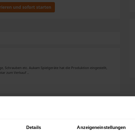
rieren und sofort starten
uge, Schrauben etc. Aukam Spielgeräte hat die Produktion eingestellt,
tar zum Verkauf ..
0x120 cm
0 x 240 x 120 (B x L x H) stapelbar. Zustand: gebraucht Komplett oder in
Stück Preise sind Abholpreise ..
Details
Anzeigeneinstellungen