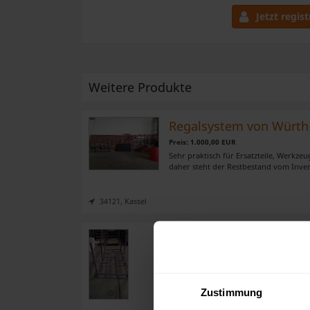
Jetzt regist
Weitere Produkte
Regalsystem von Würth
Preis: 1.000,00 EUR
Sehr praktisch für Ersatzteile, Werkze
daher steht der Restbestand vom Inven
34121, Kassel
Rungenpaletten 120x24
Preis: 20.000,00 EUR
Verkaufen 200 Rungenpaletten, Stahl, 12
gewünschter Stückzahl abzugeben 100 €/
Zustimmung