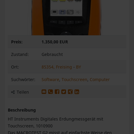
Preis:
1.350,00 EUR
Zustand:
Gebraucht
Ort:
85354, Freising
-
BY
Suchwörter:
Software
,
Touchscreen
,
Computer
Produkt per E-Mail weiterleiten
Produkt per WhatsApp weiterleiten
Produkt auf Facebook teilen
Produkt auf X teilen
Produkt auf XING teilen
Produkt auf LinkedIn teilen
Teilen
Beschreibung
HT Instruments Digitales Erdungmessgerät mit
Touchscreen, 1010900
Das MACROTEST G2 misst auf einfachste Weise den