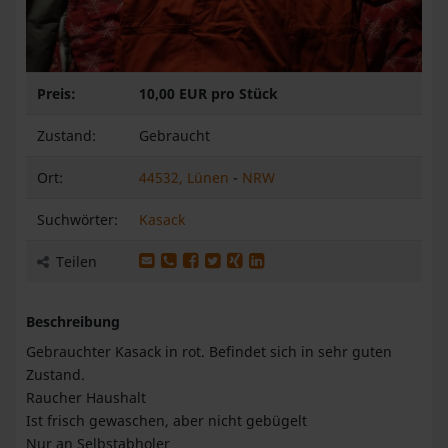
Preis:
10,00 EUR pro Stück
Zustand:
Gebraucht
Ort:
44532, Lünen
-
NRW
Suchwörter:
Kasack
Produkt per E-Mail weiterleiten
Produkt per WhatsApp weiterleiten
Produkt auf Facebook teilen
Produkt auf X teilen
Produkt auf XING teilen
Produkt auf LinkedIn teilen
Teilen
Beschreibung
Gebrauchter Kasack in rot. Befindet sich in sehr guten
Zustand.
Raucher Haushalt
Ist frisch gewaschen, aber nicht gebügelt
Nur an Selbstabholer