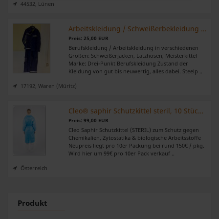
44532, Lünen
Wir verwenden Cookies, um Inhalte und Anzeigen zu
personalisieren, Funktionen für soziale Medien anbieten
Arbeitskleidung / Schweißerbekleidung Drei-Punkt SteelProof
zu können und die Zugriffe auf unsere Website zu
Preis: 25,00 EUR
analysieren. Außerdem geben wir Informationen zu Ihrer
Berufskleidung / Arbeitskleidung in verschiedenen
Verwendung unserer Website an unsere Partner für
Größen: Schweißerjacken, Latzhosen, Meisterkittel
Marke: Drei-Punkt Berufskleidung Zustand der
soziale Medien, Werbung und Analysen weiter. Unsere
Kleidung von gut bis neuwertig, alles dabei. Steelp ..
Partner führen diese Informationen möglicherweise mit
17192, Waren (Müritz)
weiteren Daten zusammen, die Sie ihnen bereitgestellt
haben oder die sie im Rahmen Ihrer Nutzung der Dienste
Cleo® saphir Schutzkittel steril, 10 Stück, Größe M Strickbund,
gesammelt haben.
Preis: 99,00 EUR
Cleo Saphir Schutzkittel (STERIL) zum Schutz gegen
Chemikalien, Zytostatika & biologische Arbeitsstoffe
Neupreis liegt pro 10er Packung bei rund 150€ / pkg.
Wird hier um 99€ pro 10er Pack verkauf ..
Österreich
Produkt