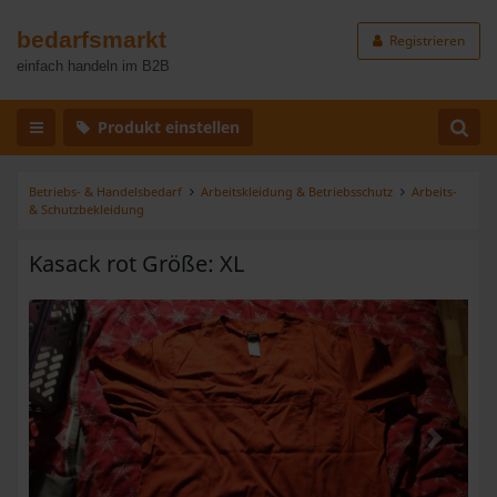
bedarfsmarkt
Registrieren
einfach handeln im B2B
Produkt einstellen
Betriebs- & Handelsbedarf
Arbeitskleidung & Betriebsschutz
Arbeits-
& Schutzbekleidung
Kasack rot Größe: XL
Zurück
Weiter