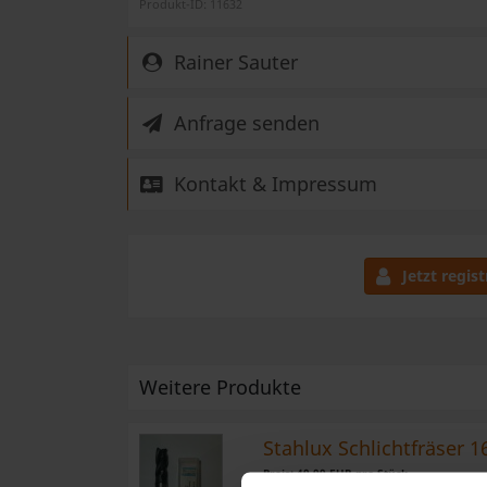
Produkt-ID: 11632
Rainer Sauter
Anfrage senden
Kontakt & Impressum
Jetzt regist
Weitere Produkte
Stahlux Schlichtfräser
Preis: 40,00 EUR pro Stück