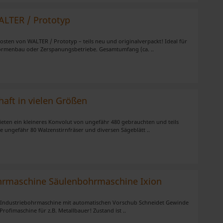
LTER / Prototyp
ten von WALTER / Prototyp – teils neu und originalverpackt! Ideal für
rmenbau oder Zerspanungsbetriebe. Gesamtumfang (ca. ..
haft in vielen Größen
eten ein kleineres Konvolut von ungefähr 480 gebrauchten und teils
e ungefähr 80 Walzenstirnfräser und diversen Sägeblätt ..
rmaschine Säulenbohrmaschine Ixion
on Industriebohrmaschine mit automatischen Vorschub Schneidet Gewinde
Profimaschine für z.B. Metallbauer! Zustand ist ..