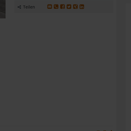
Produkt per E-Mail weiterleiten
Produkt per WhatsApp weiterleiten
Produkt auf Facebook teilen
Produkt auf X teilen
Produkt auf XING teilen
Produkt auf LinkedIn te
Teilen