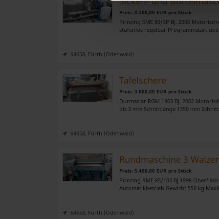
Sicken- und Börtelmasc
Preis: 8.200,00 EUR pro Stück
Wir verwenden Cookies, um I
Prinzing SME 80/3P Bj. 2006 Motorisch
und die Zugriffe auf unsere 
stufenlos regelbar Programmstart übe
Website an unsere Partner fü
möglicherweise mit weiteren
64658, Fürth (Odenwald)
der Dienste gesammelt habe
Tafelschere
Preis: 3.800,00 EUR pro Stück
Durmazlar RGM 1303 Bj. 2002 Motorisc
bis 3 mm Schnittlänge 1350 mm Schnitt
64658, Fürth (Odenwald)
Rundmaschine 3 Walze
Preis: 5.400,00 EUR pro Stück
Prinzing RME 85/103 Bj 1998 Oberfläc
Automatikbetrieb Gewicht 550 kg Maxim
64658, Fürth (Odenwald)