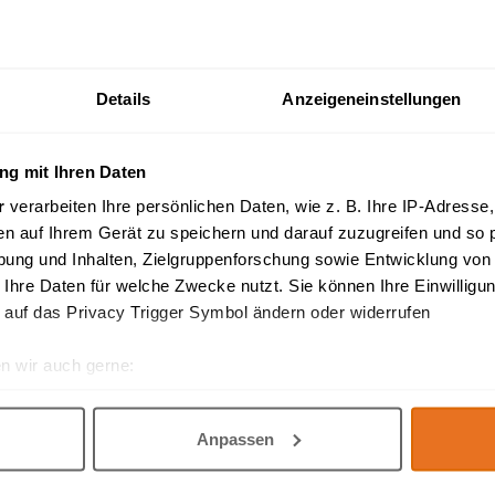
er 16mm DIN 844B Standard 4 - schneidig HSSAI -AICrN G 142 - 216 B
Details
Anzeigeneinstellungen
g mit Ihren Daten
Radiusfräser 30mm 2 Schneiden Mittel HSSAI Q122-230 Dormer
 NEU ..
r
verarbeiten Ihre persönlichen Daten, wie z. B. Ihre IP-Adresse,
en auf Ihrem Gerät zu speichern und darauf zuzugreifen und so 
ung und Inhalten, Zielgruppenforschung sowie Entwicklung von
 Ihre Daten für welche Zwecke nutzt. Sie können Ihre Einwilligun
 auf das Privacy Trigger Symbol ändern oder widerrufen
hinen
n wir auch gerne:
e Zustellung der Oberwalze Motorischer Antrieb ein,- zweistufig oder
r Fußtaster SPS-Steuerung sämtliche Werkzeuge zum ..
re geografische Lage erfassen, welche bis auf einige Meter gen
es Scannen nach bestimmten Merkmalen (Fingerprinting) identifi
Anpassen
ie Ihre persönlichen Daten verarbeitet werden, und legen Sie I