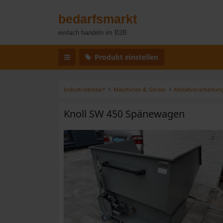
bedarfsmarkt
einfach handeln im B2B
Produkt einstellen
Industriebedarf
Maschinen & Geräte
Metallverarbeitun
Knoll SW 450 Spänewagen
Zurück
W