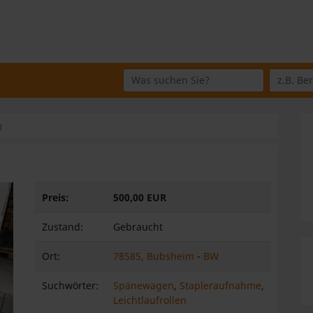
Wo suchen Sie?
Was suchen Sie?
g
Preis:
500,00 EUR
Zustand:
Gebraucht
Ort:
78585, Bubsheim
-
BW
eiter
Suchwörter:
Spänewagen
,
Stapleraufnahme
,
Leichtlaufrollen