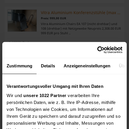
Vitra Aluminium Konferenzstühle (max 12)
Preis: 999,00 EUR
Vitra Aluminium Chairs EA 107 (nicht drehbar) und
108 (drehbar) mit Netzgewebe Neupreis 2,308.00 EUR
999 EUR pro Stuhl ..
10969, Berlin
Stühle
Preis: 10,00 EUR
Zustimmung
Details
Anzeigeneinstellungen
Über
Verkauft werden mehrere Stühle,mit normalen
Gebrauchsspuren: 2 in schwarz, 2 in grau, 20 in blau.
Preis pro Stuhl. Bei Interesse gerne melden. ..
Verantwortungsvoller Umgang mit Ihren Daten
48703, Stadtlohn
Wir und
unsere 1022 Partner
verarbeiten Ihre
Neuwertige Klöber Konferenzstühle
persönlichen Daten, wie z. B. Ihre IP-Adresse, mithilfe
Preis: 1.000,00 EUR
von Technologien wie Cookies, um Informationen auf
Freischwinger- / Konferenzstuhl Hersteller:Klöber
Ihrem Gerät zu speichern und darauf zuzugreifen und so
Farbe: Gestell: verchromt mit Armlehnen Leder
bezogen Bezug: Leder schwarz Unbenutzt daher
personalisierte Werbung und Inhalte, Messungen von
Neuwert Bei Versand entstehen zusätzliche Kosten