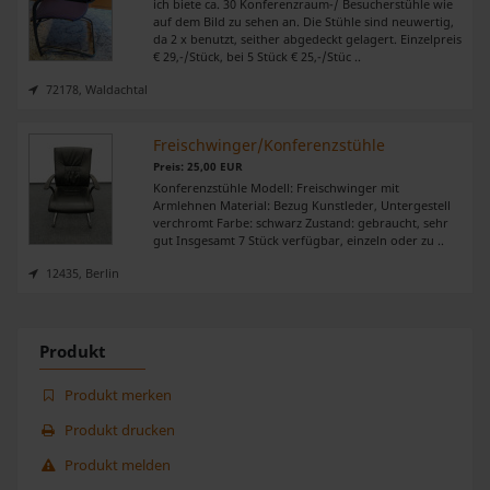
ich biete ca. 30 Konferenzraum-/ Besucherstühle wie
zu können und die Zugriffe auf unsere Website zu
auf dem Bild zu sehen an. Die Stühle sind neuwertig,
da 2 x benutzt, seither abgedeckt gelagert. Einzelpreis
analysieren. Außerdem geben wir Informationen zu Ihrer
€ 29,-/Stück, bei 5 Stück € 25,-/Stüc ..
Verwendung unserer Website an unsere Partner für
72178, Waldachtal
soziale Medien, Werbung und Analysen weiter. Unsere
Partner führen diese Informationen möglicherweise mit
Freischwinger/Konferenzstühle
weiteren Daten zusammen, die Sie ihnen bereitgestellt
Preis: 25,00 EUR
haben oder die sie im Rahmen Ihrer Nutzung der Dienste
Konferenzstühle Modell: Freischwinger mit
gesammelt haben.
Armlehnen Material: Bezug Kunstleder, Untergestell
verchromt Farbe: schwarz Zustand: gebraucht, sehr
gut Insgesamt 7 Stück verfügbar, einzeln oder zu ..
12435, Berlin
Produkt
Produkt merken
Produkt drucken
Produkt melden