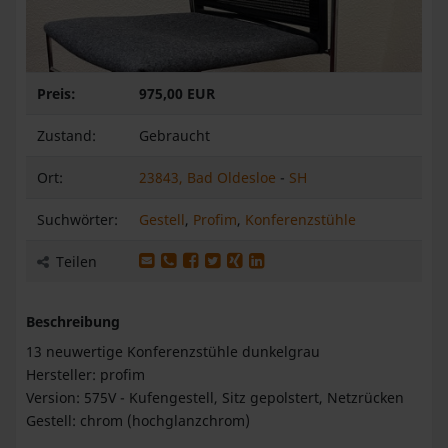
Preis:
975,00 EUR
Zustand:
Gebraucht
Ort:
23843, Bad Oldesloe
-
SH
Suchwörter:
Gestell
,
Profim
,
Konferenzstühle
Produkt per E-Mail weiterleiten
Produkt per WhatsApp weiterleiten
Produkt auf Facebook teilen
Produkt auf X teilen
Produkt auf XING teilen
Produkt auf LinkedIn teilen
Teilen
Beschreibung
13 neuwertige Konferenzstühle dunkelgrau
Hersteller: profim
Version: 575V - Kufengestell, Sitz gepolstert, Netzrücken
Gestell: chrom (hochglanzchrom)