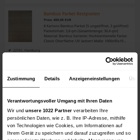
Bambus Parket Restposten
Preis: 400,00 EUR
8 Kartons Bambus Parket (5 ungeöffnet, 3 geöffnet)
Packetinhalt: 3,8 qm (Gesamtmenge: 30,4 qm)
Material: Bambus Variante: Hochkantlamelle Farbe:
Classic Oberfläche: UV lackiert Maße: 1000x95x10 ..
22761, Hamburg
Laminat
Preis: 500,00 EUR
Zustimmung
Details
Anzeigeneinstellungen
Über
Laminatboden Walnuss 6 mm, lag 2 Jahre bei mir in
der Wohnung. Leicht gebraucht. ES HANDELT SICH
UM 40m2 Preis Verhandlungsbasis Der
Laminatboden Wallnuss 6 mm bringt dank
gelungener Holznachbild ..
Verantwortungsvoller Umgang mit Ihren Daten
92548, Schwarzach b. Nabburg
Wir und
unsere 1022 Partner
verarbeiten Ihre
persönlichen Daten, wie z. B. Ihre IP-Adresse, mithilfe
Laminat + Leisten.
von Technologien wie Cookies, um Informationen auf
Preis: 75,00 EUR
Ihrem Gerät zu speichern und darauf zuzugreifen und so
5 Neue und ungeöfnete packete Laminat mit 6