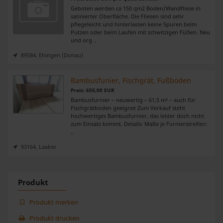
personalisieren, Funktionen für soziale Medien anbieten
Geboten werden ca 150 qm2 Boden/Wandfliese in
satinierter Oberfläche. Die Fliesen sind sehr
zu können und die Zugriffe auf unsere Website zu
pflegeleicht und hinterlassen keine Spuren beim
analysieren. Außerdem geben wir Informationen zu Ihrer
Putzen oder beim Laufen mit schwitzigen Füẞen. Neu
und org ..
Verwendung unserer Website an unsere Partner für
89584, Ehingen (Donau)
soziale Medien, Werbung und Analysen weiter. Unsere
Partner führen diese Informationen möglicherweise mit
Bambusfunier, Fischgrät, Fußboden
weiteren Daten zusammen, die Sie ihnen bereitgestellt
Preis: 650,00 EUR
haben oder die sie im Rahmen Ihrer Nutzung der Dienste
Bambusfurnier – neuwertig – 61,5 m² – auch für
gesammelt haben.
Fischgrätboden geeignet Zum Verkauf steht
hochwertiges Bambusfurnier, das leider doch nicht
zum Einsatz kommt. Details: Maße je Furnierstreifen:
..
93164, Laaber
Produkt
Produkt merken
Produkt drucken