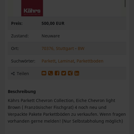
Preis:
500,00 EUR
Zustand:
Neuware
Ort:
70376, Stuttgart
-
BW
Suchwörter:
Parkett
,
Laminat
,
Parkettboden
Produkt per E-Mail weiterleiten
Produkt per WhatsApp weiterleiten
Produkt auf Facebook teilen
Produkt auf X teilen
Produkt auf XING teilen
Produkt auf LinkedIn teilen
Teilen
Beschreibung
Kährs Parkett Chevron Collection, Eiche Chevron light
Brown ( Französischer Fischgrat) 4 noch neu und
Verpackte Pakete Parkettböden zu verkaufen. Wenn fragen
vorhanden gerne melden! (Nur Selbstabholung möglich)