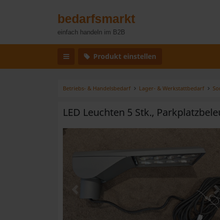
bedarfsmarkt
einfach handeln im B2B
Produkt einstellen
Betriebs- & Handelsbedarf
Lager- & Werkstattbedarf
So
LED Leuchten 5 Stk., Parkplatzbel
Zurück
W