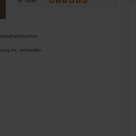
Produkt per E-Mail weiterleiten
Produkt per WhatsApp weiterleiten
Produkt auf Facebook teilen
Produkt auf X teilen
Produkt auf XING teilen
Produkt auf LinkedIn te
Teilen
astaufsatzleuchten
bung etc. vorhanden.