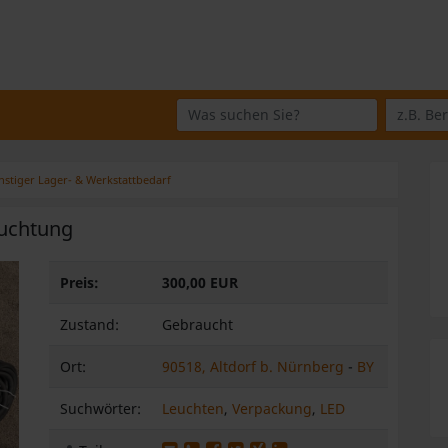
Wo suchen Sie?
Was suchen Sie?
nstiger Lager- & Werkstattbedarf
euchtung
Preis:
300,00 EUR
Zustand:
Gebraucht
Ort:
90518, Altdorf b. Nürnberg
-
BY
eiter
Suchwörter:
Leuchten
,
Verpackung
,
LED