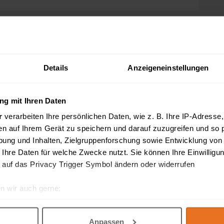
 Carl ZEISS Jena - SKW: 0,002mm
 Carl ZEISS Jena - SKW: 0,002mm Feinzeiger Passameter Carl ZEISS Jena
auglicher Zustand, i.O. geprüft! Verkauf ..
Details
Anzeigeneinstellungen
g mit Ihren Daten
6 Stück - AUCH EINZELSTÜCKABGABE
r
verarbeiten Ihre persönlichen Daten, wie z. B. Ihre IP-Adresse,
en auf Ihrem Gerät zu speichern und darauf zuzugreifen und so 
 6 Stück - AUCH EINZELSTÜCKABGABE AUCH EINZELSTÜCKABGABE !!! Ab
en Konvolut - Unbenutzt !!! 1 Stck 1/1000 SKW 5 ..
ung und Inhalten, Zielgruppenforschung sowie Entwicklung von
 Ihre Daten für welche Zwecke nutzt. Sie können Ihre Einwilligun
 auf das Privacy Trigger Symbol ändern oder widerrufen
n wir auch gerne:
len DIN ISO 286
re geografische Lage erfassen, welche bis auf einige Meter gen
llen DIN ISO 286 Dieses Werk enthält eine Kurzfassung der ISO-Normen
es Scannen nach bestimmten Merkmalen (Fingerprinting) identifi
r gebräuchlichsten Toleranzklassen. Ein Daumenregis ..
Anpassen