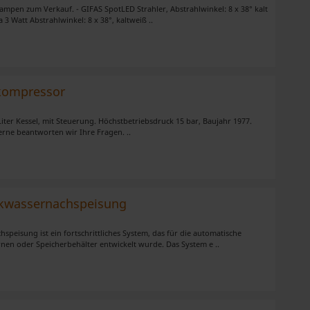
mpen zum Verkauf. - GIFAS SpotLED Strahler, Abstrahlwinkel: 8 x 38° kalt
 3 Watt Abstrahlwinkel: 8 x 38°, kaltweiß ..
nkompressor
ter Kessel, mit Steuerung. Höchstbetriebsdruck 15 bar, Baujahr 1977.
erne beantworten wir Ihre Fragen. ..
nkwassernachspeisung
speisung ist ein fortschrittliches System, das für die automatische
nen oder Speicherbehälter entwickelt wurde. Das System e ..