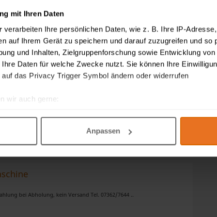
g mit Ihren Daten
maschine
r
verarbeiten Ihre persönlichen Daten, wie z. B. Ihre IP-Adresse,
. Wir benutzen diese fast täglich. Da wir bald umziehen lösen wir
en auf Ihrem Gerät zu speichern und darauf zuzugreifen und so 
 ihr auch in unseren anderen Anzeigen nachschauen. ..
ung und Inhalten, Zielgruppenforschung sowie Entwicklung von
 Ihre Daten für welche Zwecke nutzt. Sie können Ihre Einwilligun
 auf das Privacy Trigger Symbol ändern oder widerrufen
n wir auch gerne:
re geografische Lage erfassen, welche bis auf einige Meter gen
en ist in einem kleinen Betrieb gelaufen. Es ist ein Späneförderer und
es Scannen nach bestimmten Merkmalen (Fingerprinting) identifi
Anpassen
ie Ihre persönlichen Daten verarbeitet werden, und legen Sie I
nhalte und Anzeigen zu personalisieren, Funktionen für soziale
aschine
Website zu analysieren. Außerdem geben wir Informationen zu I
ahlung bei Abholung, kein Versand Tel. 07362/7644 ..
r soziale Medien, Werbung und Analysen weiter. Unsere Partner
 Daten zusammen, die Sie ihnen bereitgestellt haben oder die s