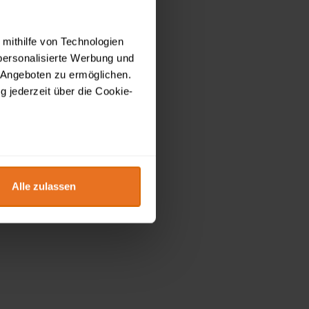
 mithilfe von Technologien
personalisierte Werbung und
 Angeboten zu ermöglichen.
g jederzeit über die Cookie-
au sein können
zieren
Alle zulassen
hre Präferenzen im
Abschnitt
 Medien anbieten zu können
hrer Verwendung unserer
 führen diese Informationen
ie im Rahmen Ihrer Nutzung