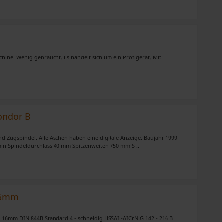
n.
ne. Wenig gebraucht. Es handelt sich um ein Profigerät. Mit
ondor B
d Zugspindel. Alle Aschen haben eine digitale Anzeige. Baujahr 1999
in Spindeldurchlass 40 mm Spitzenweiten 750 mm S ..
 16mm
er 16mm DIN 844B Standard 4 - schneidig HSSAI -AICrN G 142 - 216 B