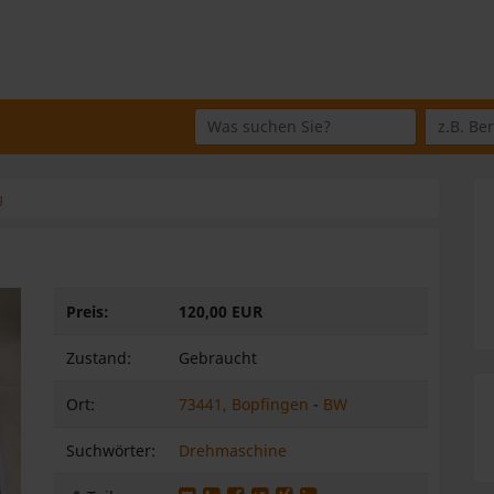
Wo suchen Sie?
Was suchen Sie?
g
Preis:
120,00 EUR
Zustand:
Gebraucht
Ort:
73441, Bopfingen
-
BW
Suchwörter:
Drehmaschine