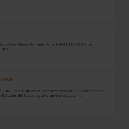
Radiusfräser 30mm 2 Schneiden Mittel HSSAI Q122-230 Dormer
 NEU ..
hinen
e Zustellung der Oberwalze Motorischer Antrieb ein,- zweistufig oder
r Fußtaster SPS-Steuerung sämtliche Werkzeuge zum ..