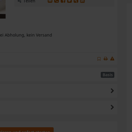
Produkt per E-Mail weiterleiten
Produkt per WhatsApp weiterleiten
Produkt auf Facebook teilen
Produkt auf X teilen
Produkt auf XING teilen
Produkt auf LinkedIn te
Teilen
bei Abholung, kein Versand
Basis