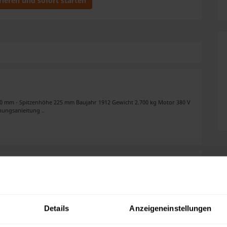
rieren und sofort starten
00 mm - Spitzenhöhe 225 mm Baujahr 1912 Gewicht 2.700 kg Motor 380 V
nungsanleitung ..
 1969. Zusätzliche ist eine neu verpackte Ersatzrolle dabei. Gerne kann die
 Lieferung werden Ihnen die Speditionskost ..
Details
Anzeigeneinstellungen