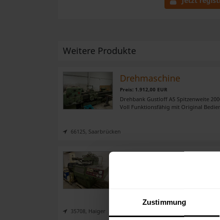
Jetzt regist
Weitere Produkte
Drehmaschine
Preis: 1.912,00 EUR
Drehbank Gustloff A5 Spitzenweite 20
Voll Funktionsfähig mit Original Bedie
66125, Saarbrücken
Tiefziehmaschine
Preis: 800,00 EUR
Diese Tiefziehmaschine ist aus dem Jahr
Maschine vorort besichtigt werden. Bei
Zustimmung
35708, Haiger