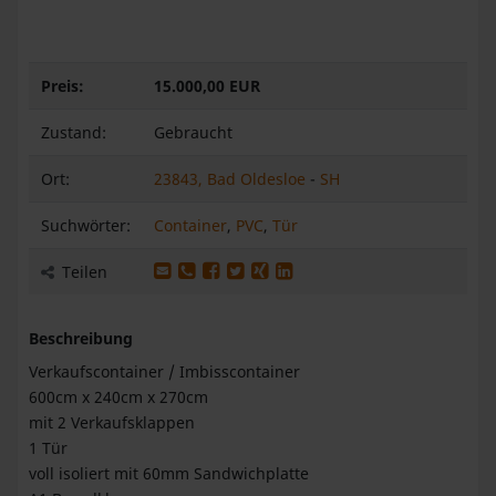
Preis:
15.000,00 EUR
Zustand:
Gebraucht
Ort:
23843, Bad Oldesloe
-
SH
Suchwörter:
Container
,
PVC
,
Tür
Produkt per E-Mail weiterleiten
Produkt per WhatsApp weiterleiten
Produkt auf Facebook teilen
Produkt auf X teilen
Produkt auf XING teilen
Produkt auf LinkedIn teilen
Teilen
Beschreibung
Verkaufscontainer / Imbisscontainer
600cm x 240cm x 270cm
mit 2 Verkaufsklappen
1 Tür
voll isoliert mit 60mm Sandwichplatte