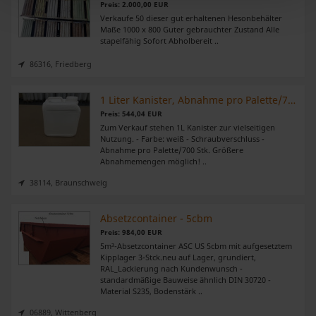
Preis: 2.000,00 EUR
Abschnitt Einzelheiten
fest.
Verkaufe 50 dieser gut erhaltenen Hesonbehälter
Maße 1000 x 800 Guter gebrauchter Zustand Alle
stapelfähig Sofort Abholbereit ..
Wir verwenden Cookies, um Inhalte und Anzeigen zu
personalisieren, Funktionen für soziale Medien anbieten
86316, Friedberg
zu können und die Zugriffe auf unsere Website zu
analysieren. Außerdem geben wir Informationen zu Ihrer
1 Liter Kanister, Abnahme pro Palette/700 Stk.
Verwendung unserer Website an unsere Partner für
Preis: 544,04 EUR
Zum Verkauf stehen 1L Kanister zur vielseitigen
soziale Medien, Werbung und Analysen weiter. Unsere
Nutzung. - Farbe: weiß - Schraubverschluss -
Partner führen diese Informationen möglicherweise mit
Abnahme pro Palette/700 Stk. Größere
Abnahmemengen möglich! ..
weiteren Daten zusammen, die Sie ihnen bereitgestellt
haben oder die sie im Rahmen Ihrer Nutzung der Dienste
38114, Braunschweig
gesammelt haben.
Absetzcontainer - 5cbm
Preis: 984,00 EUR
5m³-Absetzcontainer ASC US 5cbm mit aufgesetztem
Kipplager 3-Stck.neu auf Lager, grundiert,
RAL_Lackierung nach Kundenwunsch -
standardmäßige Bauweise ähnlich DIN 30720 -
Material S235, Bodenstärk ..
06889, Wittenberg