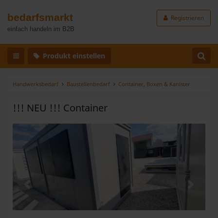
bedarfsmarkt
Registrieren
einfach handeln im B2B
Produkt einstellen
Handwerksbedarf
Baustellenbedarf
Container, Boxen & Kanister
!!! NEU !!! Container
Zurück
Weiter