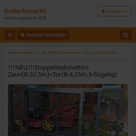
bedarfsmarkt
Registrieren
einfach handeln im B2B
Produkt einstellen
Handwerksbedarf
Baustoffe & Baumaterial
Zäune & Sichtschutz
!!!NEU!!!Doppelstabmatten-
Zaun(B:32,5m)+Tor(B:4,25m,3-flügelig)
Zurück
Weiter