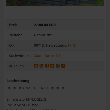
Preis:
2.100,00 EUR
Zustand:
Gebraucht
Ort:
99713, Helbedündorf -
TH
Suchwörter:
Zaun
,
Farbe
,
Tor
Produkt per E-Mail weiterleiten
Produkt per WhatsApp weiterleiten
Produkt auf Facebook teilen
Produkt auf X teilen
Produkt auf XING teilen
Produkt auf LinkedIn teilen
Teilen
Beschreibung
!!!!!!!!!!!!!KOMPLETT NEU!!!!!!!!!!!!!!
Einfahrtstor(3-FLÜGELIG)
Inklusive SCHLOSS: