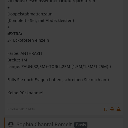
2× Industrieschlösser inkl. Drückergarnituren
+
Doppelstabmattenzaun
(Komplett - Set, mit Abdeckleisten)
+
▪︎EXTRA▪︎
3× Eckpfosten einzeln
Farbe: ANTHRAZIT
Breite: 1M
Länge: ZAUN(32,5M)+TOR(4,25M (1.5M/1.5M/1.25M) )
Falls Sie noch Fragen haben ,schreiben Sie mich an:)
Keine Rücknahme!
Produkt-ID: 14439
Sophia Chantal Römelt
Basis