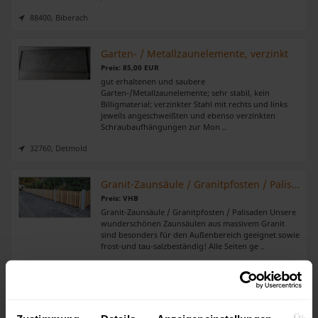
88400, Biberach
Garten- / Metallzaunelemente, verzinkt
Preis: 85,00 EUR
gut erhaltenen und saubere
Garten-/Metallzaunelemente; sehr stabil, kein
Billigmaterial; verzinkter Stahl mit rechts und links
jeweils angeschweißten und ebenso verzinkten
Schraubaufhängungen zur Mon ..
32760, Detmold
Granit-Zaunsäule / Granitpfosten / Palisaden
Preis: VHB
Granit-Zaunsäule / Granitpfosten / Palisaden Unsere
wunderschönen Zaunsäulen aus massivem Granit
sind besonders für den Außenbereich geeignet sowie
frost-und tau-salzbeständig! Alle Seiten ge ..
40210, Düsseldorf
Pyramiden Granit-Zaunsäule /- Granitpfosten /- Palisaden
Preis: VHB