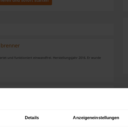
rieren und sofort starten
lbrenner
tet und funktioniert einwandfrei. Herstellungsjahr 2016. Er wurde
0 49kw
uft da wir in eine Wohnung umgezogen sind sie hat gerade mal unter
andfreie und fehlerfrei Wirkungsgrad 96% und Leistungsfähig ..
Details
Anzeigeneinstellungen