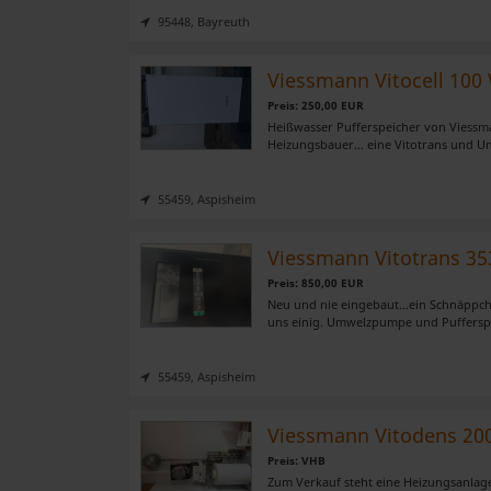
der Dienste gesammelt habe
95448, Bayreuth
Viessmann Vitocell 100 
Preis: 250,00 EUR
Heißwasser Pufferspeicher von Viessma
Heizungsbauer… eine Vitotrans und Um
55459, Aspisheim
Viessmann Vitotrans 3
Preis: 850,00 EUR
Neu und nie eingebaut…ein Schnäppche
uns einig. Umwelzpumpe und Pufferspe
55459, Aspisheim
Viessmann Vitodens 200
Preis: VHB
Zum Verkauf steht eine Heizungsanlag