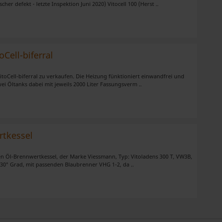
er defekt - letzte Inspektion Juni 2020) Vitocell 100 (Herst ..
Cell-biferral
toCell-biferral zu verkaufen. Die Heizung fünktioniert einwandfrei und
ei Öltanks dabei mit jeweils 2000 Liter Fassungsverm ..
rtkessel
ten Öl-Brennwertkessel, der Marke Viessmann, Typ: Vitoladens 300 T, VW3B,
/30° Grad, mit passenden Blaubrenner VHG 1-2, da ..