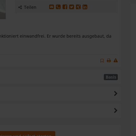
Produkt per E-Mail weiterleiten
Produkt per WhatsApp weiterleiten
Produkt auf Facebook teilen
Produkt auf X teilen
Produkt auf XING teilen
Produkt auf LinkedIn te
Teilen
ktioniert einwandfrei. Er wurde bereits ausgebaut, da
Basis