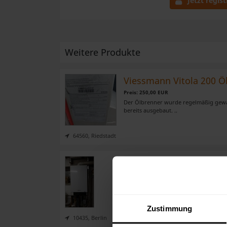
Jetzt regist
Weitere Produkte
Viessmann Vitola 200 Ö
Preis: 250,00 EUR
Der Ölbrenner wurde regelmäßig gewar
bereits ausgebaut. ..
64560, Riedstadt
Viessmann vitodens 20
Preis: 450,00 EUR
verkaufe meine Gasheizung wird verka
5000 Betriebsstunden funktioniert einw
Zustimmung
10435, Berlin