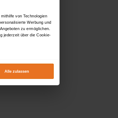
 mithilfe von Technologien
personalisierte Werbung und
 Angeboten zu ermöglichen.
g jederzeit über die Cookie-
au sein können
zieren
Alle zulassen
hre Präferenzen im
Abschnitt
 Medien anbieten zu können
hrer Verwendung unserer
 führen diese Informationen
ie im Rahmen Ihrer Nutzung