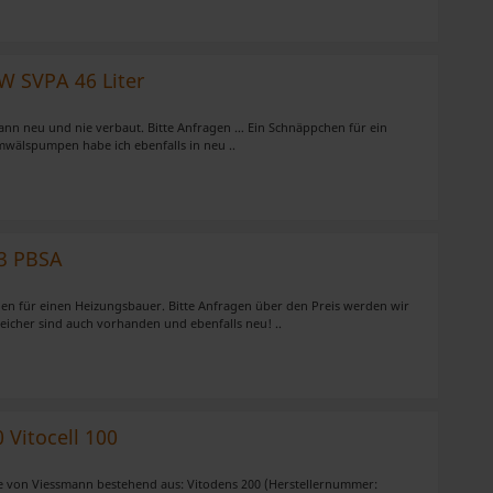
n.
W SVPA 46 Liter
nn neu und nie verbaut. Bitte Anfragen … Ein Schnäppchen für ein
wälspumpen habe ich ebenfalls in neu ..
53 PBSA
n für einen Heizungsbauer. Bitte Anfragen über den Preis werden wir
icher sind auch vorhanden und ebenfalls neu! ..
 Vitocell 100
e von Viessmann bestehend aus: Vitodens 200 (Herstellernummer: