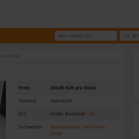
Wo suchen Sie?
Was suchen Sie?
ma & Sanitär
Preis:
250,00 EUR pro Stück
Zustand:
Gebraucht
Ort:
64560, Riedstadt -
HE
eiter
Suchwörter:
Wärmepumpe
,
Viessmann
,
Vitola