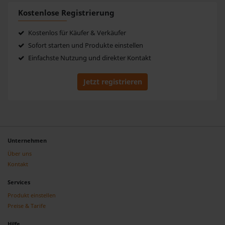
Partner führen diese Informationen möglicherweise mit
Kostenlose Registrierung
weiteren Daten zusammen, die Sie ihnen bereitgestellt
haben oder die sie im Rahmen Ihrer Nutzung der Dienste
Kostenlos für Käufer & Verkäufer
gesammelt haben.
Sofort starten und Produkte einstellen
Einfachste Nutzung und direkter Kontakt
Jetzt registrieren
Unternehmen
Über uns
Kontakt
Services
Produkt einstellen
Preise & Tarife
Hilfe