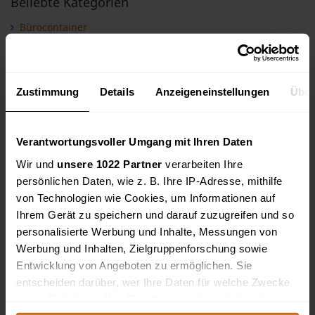
Beliebte Kategorien
Bürocontainer
Laubsauger
Kantenschleifmaschine
Lagercontainer
Zustimmung
Details
Anzeigeneinstellungen
Über
Marktplatz
Verantwortungsvoller Umgang mit Ihren Daten
Produkt einstellen
Wir und
unsere 1022 Partner
verarbeiten Ihre
persönlichen Daten, wie z. B. Ihre IP-Adresse, mithilfe
von Technologien wie Cookies, um Informationen auf
Typus
Ihrem Gerät zu speichern und darauf zuzugreifen und so
personalisierte Werbung und Inhalte, Messungen von
Plus-Produkte
Werbung und Inhalten, Zielgruppenforschung sowie
Entwicklung von Angeboten zu ermöglichen. Sie
entscheiden darüber, wer Ihre Daten für welche Zwecke
Kategorien
nutzt. Sie können Ihre Einwilligung jederzeit über die