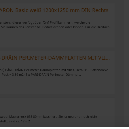
g. ARON Basic weiß 1200x1250 mm DIN Rechts
ensters; dieser verfügt über fünf Profilkammern, welche die
. Sie können das Fenster bei Bedarf drehen oder kippen. Für die Dreifach-
*EPS DÄMMUNG * PERI-DRÄIN PERIMETER-DÄMMPLATTEN MIT VLIES*
9m2) PÄRI-DRÄIN Perimeter Dämmplatten mit Vlies. Details: - Plattendicke
 Pack = 3,89 m2 (5 x PÄRI-DRÄIN Perimeter Dämmpl ..
wool Masterrock 035 80mm kaschiert, Sie ist neu und noch nicht
tellt. Sind ca. 17 m2 ..