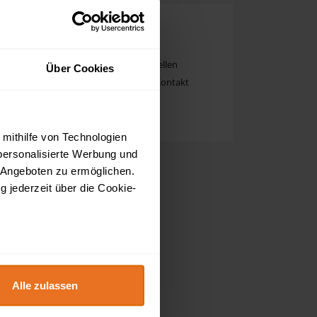
Kostenlose Registrierung
Kostenlos für Käufer & Verkäufer
Sofort starten und Produkte einstellen
Über Cookies
Einfachste Nutzung und direkter Kontakt
Jetzt registrieren
 mithilfe von Technologien
personalisierte Werbung und
 Angeboten zu ermöglichen.
g jederzeit über die Cookie-
au sein können
zieren
Alle zulassen
hre Präferenzen im
Abschnitt