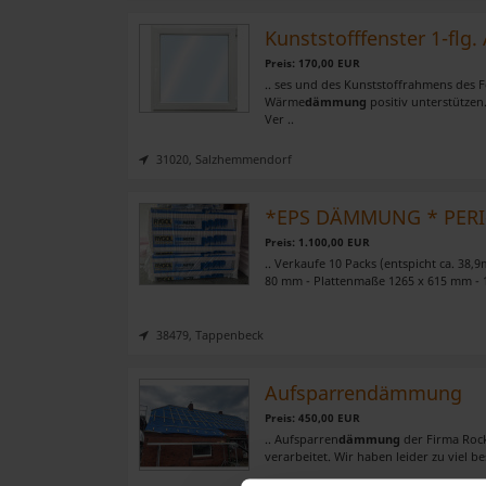
Kunststofffenster 1-fl
Preis: 170,00 EUR
.. ses und des Kunststoffrahmens des F
Wärme
dämmung
positiv unterstützen
Ver ..
31020, Salzhemmendorf
Preis: 1.100,00 EUR
.. Verkaufe 10 Packs (entspicht ca. 38,
80 mm - Plattenmaße 1265 x 615 mm - 1
38479, Tappenbeck
Aufsparrendämmung
Preis: 450,00 EUR
.. Aufsparren
dämmung
der Firma Rock
verarbeitet. Wir haben leider zu viel bes