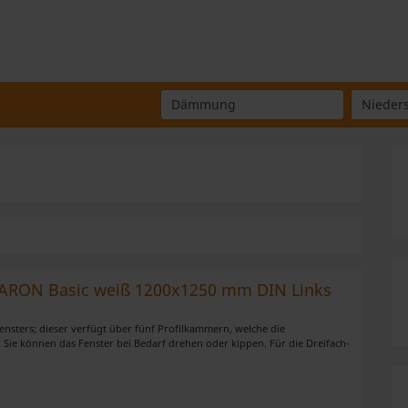
Wo suchen Sie?
Was suchen Sie?
g. ARON Basic weiß 1200x1250 mm DIN Links
ensters; dieser verfügt über fünf Profilkammern, welche die
. Sie können das Fenster bei Bedarf drehen oder kippen. Für die Dreifach-