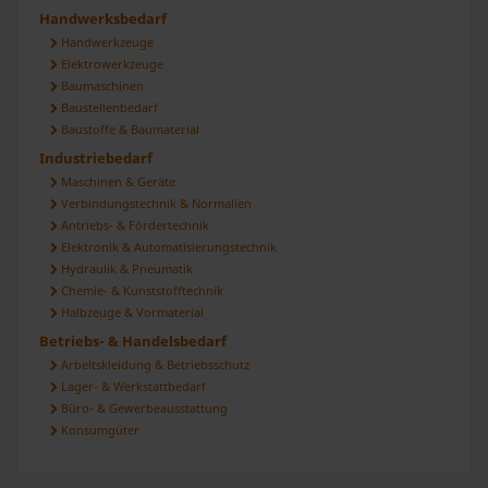
personalisieren, Funktionen für soziale Medien anbieten
Handwerksbedarf
zu können und die Zugriffe auf unsere Website zu
Handwerkzeuge
analysieren. Außerdem geben wir Informationen zu Ihrer
Elektrowerkzeuge
Baumaschinen
Verwendung unserer Website an unsere Partner für
Baustellenbedarf
soziale Medien, Werbung und Analysen weiter. Unsere
Baustoffe & Baumaterial
Partner führen diese Informationen möglicherweise mit
Industriebedarf
weiteren Daten zusammen, die Sie ihnen bereitgestellt
Maschinen & Geräte
haben oder die sie im Rahmen Ihrer Nutzung der Dienste
Verbindungstechnik & Normalien
gesammelt haben.
Antriebs- & Fördertechnik
Elektronik & Automatisierungstechnik
Hydraulik & Pneumatik
Chemie- & Kunststofftechnik
Halbzeuge & Vormaterial
Betriebs- & Handelsbedarf
Arbeitskleidung & Betriebsschutz
Lager- & Werkstattbedarf
Büro- & Gewerbeausstattung
Konsumgüter