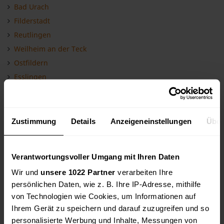
Bad Urach
Filderstadt
Reutlingen
Weilheim an der Teck
Ostfildern
Esslingen
Ebersbach an der Fils
Leinfelden-Echterdingen
Uhingen
Zustimmung
Details
Anzeigeneinstellungen
Über
Stuttgart
Bad Ditzenbach
Verantwortungsvoller Umgang mit Ihren Daten
Böblingen
Wir und
unsere 1022 Partner
verarbeiten Ihre
Tübingen
persönlichen Daten, wie z. B. Ihre IP-Adresse, mithilfe
Fellbach
von Technologien wie Cookies, um Informationen auf
Göppingen
Ihrem Gerät zu speichern und darauf zuzugreifen und so
Sindelfingen
personalisierte Werbung und Inhalte, Messungen von