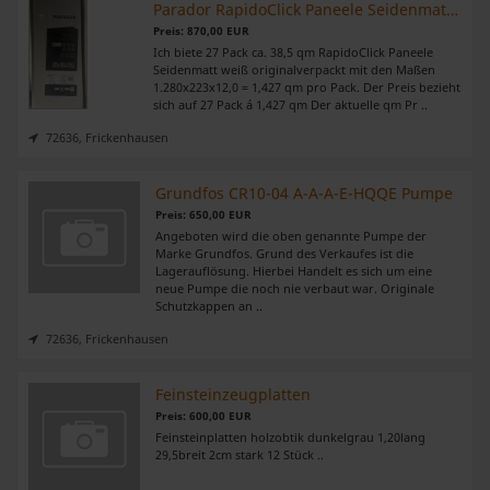
Parador RapidoClick Paneele Seidenmatt weiß
Preis: 870,00 EUR
Ich biete 27 Pack ca. 38,5 qm RapidoClick Paneele
Seidenmatt weiß originalverpackt mit den Maßen
1.280x223x12,0 = 1,427 qm pro Pack. Der Preis bezieht
sich auf 27 Pack á 1,427 qm Der aktuelle qm Pr ..
72636, Frickenhausen
Grundfos CR10-04 A-A-A-E-HQQE Pumpe
Preis: 650,00 EUR
Angeboten wird die oben genannte Pumpe der
Marke Grundfos. Grund des Verkaufes ist die
Lagerauflösung. Hierbei Handelt es sich um eine
neue Pumpe die noch nie verbaut war. Originale
Schutzkappen an ..
72636, Frickenhausen
Feinsteinzeugplatten
Preis: 600,00 EUR
Feinsteinplatten holzobtik dunkelgrau 1,20lang
29,5breit 2cm stark 12 Stück ..