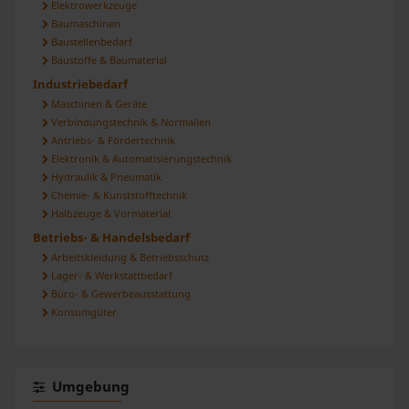
zu können und die Zugriffe auf unsere Website zu
Elektrowerkzeuge
Baumaschinen
analysieren. Außerdem geben wir Informationen zu Ihrer
Baustellenbedarf
Verwendung unserer Website an unsere Partner für
Baustoffe & Baumaterial
soziale Medien, Werbung und Analysen weiter. Unsere
Industriebedarf
Partner führen diese Informationen möglicherweise mit
Maschinen & Geräte
weiteren Daten zusammen, die Sie ihnen bereitgestellt
Verbindungstechnik & Normalien
haben oder die sie im Rahmen Ihrer Nutzung der Dienste
Antriebs- & Fördertechnik
gesammelt haben.
Elektronik & Automatisierungstechnik
Hydraulik & Pneumatik
Chemie- & Kunststofftechnik
Halbzeuge & Vormaterial
Betriebs- & Handelsbedarf
Arbeitskleidung & Betriebsschutz
Lager- & Werkstattbedarf
Büro- & Gewerbeausstattung
Konsumgüter
Umgebung