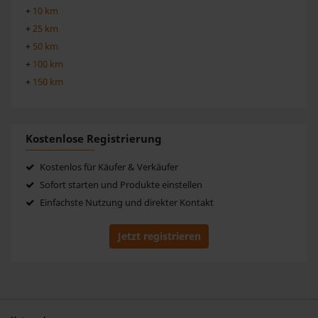
+
10 km
+
25 km
+
50 km
+
100 km
+
150 km
Kostenlose Registrierung
Kostenlos für Käufer & Verkäufer
Sofort starten und Produkte einstellen
Einfachste Nutzung und direkter Kontakt
Jetzt registrieren