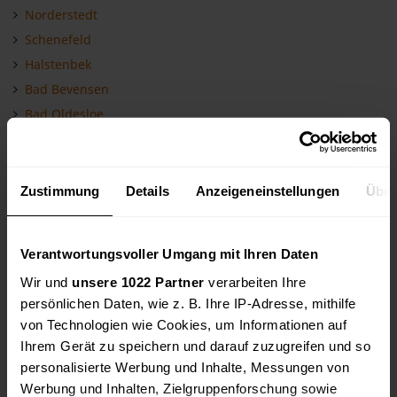
Norderstedt
Schenefeld
Halstenbek
Bad Bevensen
Bad Oldesloe
Pinneberg
Henstedt-Ulzburg
Wedel
Zustimmung
Details
Anzeigeneinstellungen
Über
Lübeck
Uelzen
Verantwortungsvoller Umgang mit Ihren Daten
Bad Segeberg
Wir und
unsere 1022 Partner
verarbeiten Ihre
Bad Schwartau
persönlichen Daten, wie z. B. Ihre IP-Adresse, mithilfe
Elmshorn
von Technologien wie Cookies, um Informationen auf
Schönberg
Ihrem Gerät zu speichern und darauf zuzugreifen und so
Soltau
personalisierte Werbung und Inhalte, Messungen von
Ratekau
Werbung und Inhalten, Zielgruppenforschung sowie