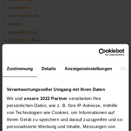
Lützelbach
Ober-Ramstadt
Rodgau
Aschaffenburg
Sulzbach a. Main
Darmstadt
Reichelsheim
Glattbach
Zustimmung
Details
Anzeigeneinstellungen
Über
Dreieich
Heusenstamm
Langen (Hessen)
Verantwortungsvoller Umgang mit Ihren Daten
Egelsbach
Wir und
unsere 1022 Partner
verarbeiten Ihre
persönlichen Daten, wie z. B. Ihre IP-Adresse, mithilfe
Alzenau
von Technologien wie Cookies, um Informationen auf
Fürth (Odenwald)
Ihrem Gerät zu speichern und darauf zuzugreifen und so
Mühlheim
personalisierte Werbung und Inhalte, Messungen von
Offenbach