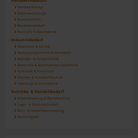
Handwerksbedarf
Handwerkzeuge
zu können und die Zugriffe auf unsere Website zu
Elektrowerkzeuge
analysieren. Außerdem geben wir Informationen zu Ihrer
Baumaschinen
Verwendung unserer Website an unsere Partner für
Baustellenbedarf
soziale Medien, Werbung und Analysen weiter. Unsere
Baustoffe & Baumaterial
Partner führen diese Informationen möglicherweise mit
Industriebedarf
weiteren Daten zusammen, die Sie ihnen bereitgestellt
Maschinen & Geräte
haben oder die sie im Rahmen Ihrer Nutzung der Dienste
Verbindungstechnik & Normalien
Antriebs- & Fördertechnik
gesammelt haben.
Elektronik & Automatisierungstechnik
Hydraulik & Pneumatik
Chemie- & Kunststofftechnik
Halbzeuge & Vormaterial
Betriebs- & Handelsbedarf
Arbeitskleidung & Betriebsschutz
Lager- & Werkstattbedarf
Büro- & Gewerbeausstattung
Konsumgüter