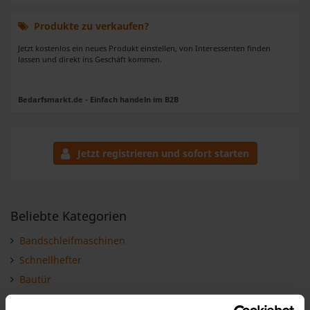
Produkte zu verkaufen?
Jetzt kostenlos ein neues Produkt einstellen, von Interessenten finden
lassen und direkt ins Geschäft kommen.
Bedarfsmarkt.de - Einfach handeln im B2B
Jetzt registrieren und sofort starten
Beliebte Kategorien
Bandschleifmaschinen
Schnellhefter
Bautür
Naturdünger