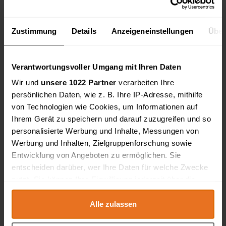
Marktplatz
Zustimmung
Details
Anzeigeneinstellungen
Über
Produkt einstellen
Verantwortungsvoller Umgang mit Ihren Daten
Typus
Wir und
unsere 1022 Partner
verarbeiten Ihre
persönlichen Daten, wie z. B. Ihre IP-Adresse, mithilfe
Plus-Produkte
von Technologien wie Cookies, um Informationen auf
Ihrem Gerät zu speichern und darauf zuzugreifen und so
personalisierte Werbung und Inhalte, Messungen von
Kategorien
Werbung und Inhalten, Zielgruppenforschung sowie
Entwicklung von Angeboten zu ermöglichen. Sie
Handwerksbedarf
entscheiden darüber, wer Ihre Daten für welche Zwecke
Handwerkzeuge
nutzt. Sie können Ihre Einwilligung jederzeit über die
Elektrowerkzeuge
Cookie-Erklärung oder durch Klicken auf das Privacy
Baumaschinen
Trigger Symbol ändern oder widerrufen
Alle zulassen
Baustellenbedarf
Baustoffe & Baumaterial