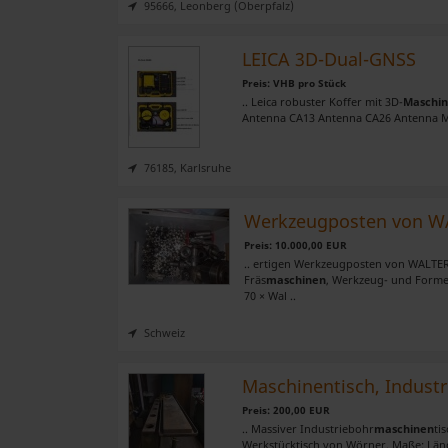
95666, Leonberg (Oberpfalz)
LEICA 3D-Dual-GNSS
Preis: VHB pro Stück
.. Leica robuster Koffer mit 3D-
Maschi
Antenna CA13 Antenna CA26 Antenna MS
76185, Karlsruhe
Werkzeugposten von WA
Preis: 10.000,00 EUR
.. ertigen Werkzeugposten von WALTER /
Fräs
maschinen
, Werkzeug- und Forme
70 × Wal ..
Schweiz
Maschinentisch, Indust
Preis: 200,00 EUR
.. Massiver Industriebohr
maschinen
ti
Werkstücktisch von Wörner. Maße: Länge