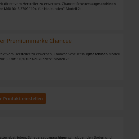
keit direkt vom Hersteller zu erwerben. Chancee Scheuersaug
maschinen
e M60 für 3.370€ "10% für Neukunden" Modell 2: ..
der Premiummarke Chancee
direkt vom Hersteller zu erwerben. Chancee Scheuersaug
maschinen
Modell
ür 3.370€ "10% für Neukunden" Modell 2: ..
hr Produkt einstellen
atteriebetrieben. Scheuersaug
maschinen
schrubben den Boden und