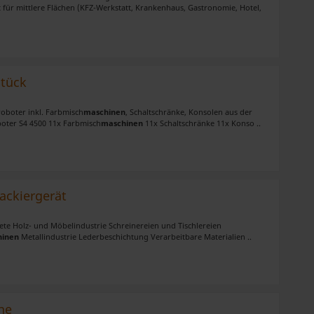
für mittlere Flächen (KFZ-Werkstatt, Krankenhaus, Gastronomie, Hotel,
Stück
roboter inkl. Farbmisch
maschinen
, Schaltschränke, Konsolen aus der
boter S4 4500 11x Farbmisch
maschinen
11x Schaltschränke 11x Konso ..
ackiergerät
iete Holz- und Möbelindustrie Schreinereien und Tischlereien
hinen
Metallindustrie Lederbeschichtung Verarbeitbare Materialien ..
ne