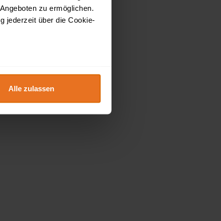
 Angeboten zu ermöglichen.
g jederzeit über die Cookie-
au sein können
zieren
Alle zulassen
hre Präferenzen im
Abschnitt
 Medien anbieten zu können
hrer Verwendung unserer
 führen diese Informationen
ie im Rahmen Ihrer Nutzung