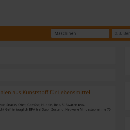
Wo suchen Sie?
Was suchen Sie?
len aus Kunststoff für Lebensmittel
 Nüsse, Snacks, Obst, Gemüse, Nudeln, Reis, Süßwaren usw.
cht Gefriertauglich BPA frei Stabil Zustand: Neuware Mindestabnahme 70