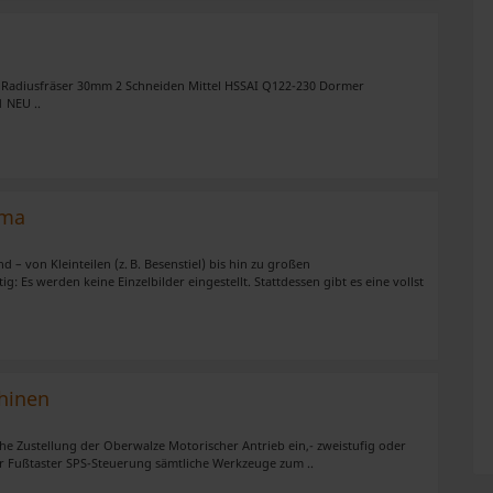
ux Radiusfräser 30mm 2 Schneiden Mittel HSSAI Q122-230 Dormer
 NEU ..
rma
 – von Kleinteilen (z. B. Besenstiel) bis hin zu großen
ig: Es werden keine Einzelbilder eingestellt. Stattdessen gibt es eine vollst
hinen
che Zustellung der Oberwalze Motorischer Antrieb ein,- zweistufig oder
r Fußtaster SPS-Steuerung sämtliche Werkzeuge zum ..