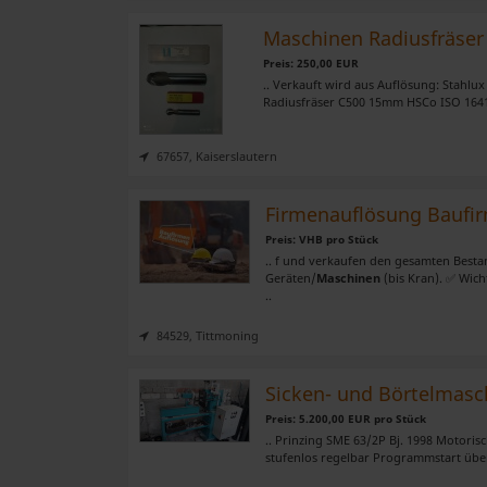
Maschinen Radiusfräser
Preis: 250,00 EUR
.. Verkauft wird aus Auflösung: Stahl
Radiusfräser C500 15mm HSCo ISO 1641
67657, Kaiserslautern
Firmenauflösung Baufi
Preis: VHB pro Stück
.. f und verkaufen den gesamten Bestand
Geräten/
Maschinen
(bis Kran). ✅ Wicht
..
84529, Tittmoning
Sicken- und Börtelmasc
Preis: 5.200,00 EUR pro Stück
.. Prinzing SME 63/2P Bj. 1998 Motoris
stufenlos regelbar Programmstart übe