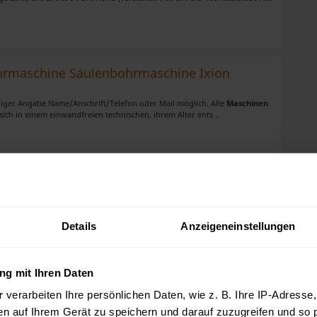
rmaschine Säulenbohrmaschine Ixion
ndiger Angabe Name/Anschrift/Telefon oder Mail möglich. Alle
Maschinen
ich in einem einwandfreien technischen, ihrem Alter ents ..
kte per E-Mail erhalten
Details
Anzeigeneinstellungen
ienen Mosca RO-TR-500-4 3St.
g mit Ihren Daten
 Umreifungs
r
verarbeiten Ihre persönlichen Daten, wie z. B. Ihre IP-Adresse,
maschinen
Zustand und Funktionalität: Aktuell nur im
ackungsstraße ausgebaut Technische Details: Hersteller: Gerd Mosca Gmb
en auf Ihrem Gerät zu speichern und darauf zuzugreifen und so 