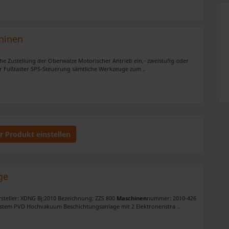
hinen
che Zustellung der Oberwalze Motorischer Antrieb ein,- zweistufig oder
r Fußtaster SPS-Steuerung sämtliche Werkzeuge zum ..
hr Produkt einstellen
ge
rsteller: XDNG Bj:2010 Bezeichnung: ZZS 800
Maschinen
nummer: 2010-426
ystem PVD Hochvakuum Beschichtungsanlage mit 2 Elektronenstra ..