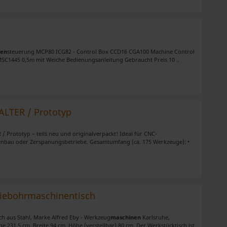
nen
steuerung MCP80 ICG82 - Control Box CCD16 CGA100 Machine Control
C1445 0,5m mit Weiche Bedienungsanleitung Gebraucht Preis 10 ..
LTER / Prototyp
 Prototyp – teils neu und originalverpackt! Ideal für CNC-
nbau oder Zerspanungsbetriebe. Gesamtumfang (ca. 175 Werkzeuge): •
riebohrmaschinentisch
sch aus Stahl, Marke Alfred Eby - Werkzeug
maschinen
Karlsruhe,
 231,5 cm, Breite 94 cm, Höhe (verstellbar) 80 cm. Der Werkstücktisch ist