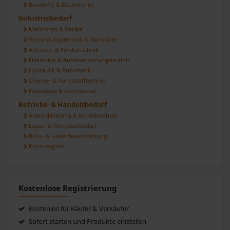
Baustoffe & Baumaterial
haben oder die sie im Rahmen Ihrer Nutzung der Dienste
gesammelt haben.
Industriebedarf
Maschinen & Geräte
Verbindungstechnik & Normalien
Antriebs- & Fördertechnik
Elektronik & Automatisierungstechnik
Hydraulik & Pneumatik
Chemie- & Kunststofftechnik
Halbzeuge & Vormaterial
Betriebs- & Handelsbedarf
Arbeitskleidung & Betriebsschutz
Lager- & Werkstattbedarf
Büro- & Gewerbeausstattung
Konsumgüter
Kostenlose Registrierung
Kostenlos für Käufer & Verkäufer
Sofort starten und Produkte einstellen