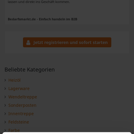
lassen und direkt ins Geschäft kommen.
Bedarfsmarkt.de - Einfach handeln im B2B
Jetzt registrieren und sofort starten
Beliebte Kategorien
Heizöl
Lagerware
Wendeltreppe
Sonderposten
Innentreppe
Feldsteine
Farbe