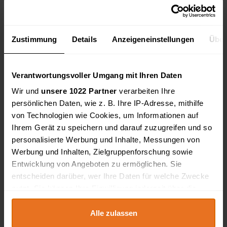
Holz
Tür
Glas
Zustimmung
Details
Anzeigeneinstellungen
Über
Palette
Fenster
Verantwortungsvoller Umgang mit Ihren Daten
Kunststoff
Wir und
unsere 1022 Partner
verarbeiten Ihre
Edelstahl
persönlichen Daten, wie z. B. Ihre IP-Adresse, mithilfe
Fliesen
von Technologien wie Cookies, um Informationen auf
Heizung
Ihrem Gerät zu speichern und darauf zuzugreifen und so
Dämmung
personalisierte Werbung und Inhalte, Messungen von
Nagel
Werbung und Inhalten, Zielgruppenforschung sowie
Schiene
Entwicklung von Angeboten zu ermöglichen. Sie
entscheiden darüber, wer Ihre Daten für welche Zwecke
Eisen
nutzt. Sie können Ihre Einwilligung jederzeit über die
Gummifüße
Cookie-Erklärung oder durch Klicken auf das Privacy
Rundmaterial
Trigger Symbol ändern oder widerrufen
Alle zulassen
Eichenbohlen