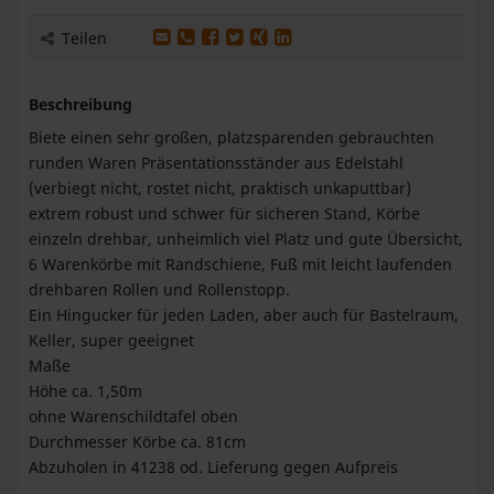
Produkt per E-Mail weiterleiten
Produkt per WhatsApp weiterleiten
Produkt auf Facebook teilen
Produkt auf X teilen
Produkt auf XING teilen
Produkt auf LinkedIn teilen
Teilen
Beschreibung
Biete einen sehr großen, platzsparenden gebrauchten
runden Waren Präsentationsständer aus Edelstahl
(verbiegt nicht, rostet nicht, praktisch unkaputtbar)
extrem robust und schwer für sicheren Stand, Körbe
einzeln drehbar, unheimlich viel Platz und gute Übersicht,
6 Warenkörbe mit Randschiene, Fuß mit leicht laufenden
drehbaren Rollen und Rollenstopp.
Ein Hingucker für jeden Laden, aber auch für Bastelraum,
Keller, super geeignet
Maße
Höhe ca. 1,50m
ohne Warenschildtafel oben
Durchmesser Körbe ca. 81cm
Abzuholen in 41238 od. Lieferung gegen Aufpreis