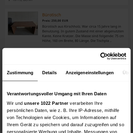
Bürotisch
Preis: 250,00 EUR
Bürotisch aus Kirschholz. War circa 15 Jahre lang in
Benutzung. In gutem Zustand mit einer abgenutzten
Kante. Keine Kratzer. Die Masse sind folgende: 75 cm
Höhe, 160 cm Breite, 80 Länge. Die Tischpla ..
84034, Landshut
Besprechungstisch mit 4 Doppelsteckdosen und 4 Besprechungsstühle
Preis: 1.400,00 EUR
Zustimmung
Details
Anzeigeneinstellungen
Über
Dieser hochwertige Besprechungstisch bietet mit
seinen vier Doppelsteckdosen ausreichend
Stromversorgungsmöglichkeiten für Multimedia-
Geräte und andere technische Hilfsmittel. Zudem
Verantwortungsvoller Umgang mit Ihren Daten
sorgen die vier be ..
Wir und
unsere 1022 Partner
verarbeiten Ihre
61440, Oberursel
persönlichen Daten, wie z. B. Ihre IP-Adresse, mithilfe
von Technologien wie Cookies, um Informationen auf
Empfangstheke und Tisch
Ihrem Gerät zu speichern und darauf zuzugreifen und so
Preis: 150,00 EUR
Empfangstheke mit innen verlegbaren Kabeln für
personalisierte Werbung und Inhalte, Messungen von