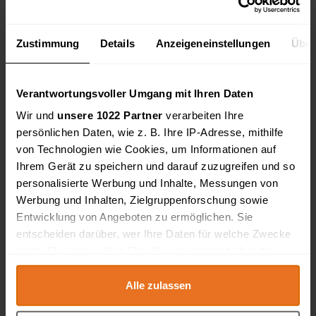
Marktplatz
Zustimmung
Details
Anzeigeneinstellungen
Über
Produkt einstellen
Verantwortungsvoller Umgang mit Ihren Daten
Typus
Wir und
unsere 1022 Partner
verarbeiten Ihre
persönlichen Daten, wie z. B. Ihre IP-Adresse, mithilfe
Plus-Produkte
von Technologien wie Cookies, um Informationen auf
Ihrem Gerät zu speichern und darauf zuzugreifen und so
personalisierte Werbung und Inhalte, Messungen von
Kategorien
Werbung und Inhalten, Zielgruppenforschung sowie
Entwicklung von Angeboten zu ermöglichen. Sie
Handwerksbedarf
entscheiden darüber, wer Ihre Daten für welche Zwecke
Handwerkzeuge
nutzt. Sie können Ihre Einwilligung jederzeit über die
Elektrowerkzeuge
Cookie-Erklärung oder durch Klicken auf das Privacy
Baumaschinen
Trigger Symbol ändern oder widerrufen
Alle zulassen
Baustellenbedarf
Baustoffe & Baumaterial