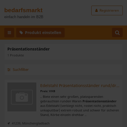
bedarfsmarkt
Registrieren
einfach handeln im B2B
Produkt einstellen
Präsentationsständer
1 Produkte
Suchfilter
Edelstahl Präsentationsständer rund/drehbar/6 Etagen
Preis: VHB
.. Biete einen sehr großen, platzsparenden
gebrauchten runden Waren
Präsentationsständer
aus Edelstahl (verbiegt nicht, rostet nicht, praktisch
unkaputtbar) extrem robust und schwer für sicheren
Stand, Körbe einzeln drehbar ..
41239, Mönchengladbach