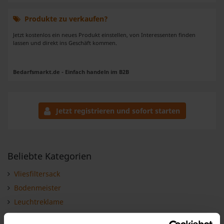
Produkte zu verkaufen?
Jetzt kostenlos ein neues Produkt einstellen, von Interessenten finden
lassen und direkt ins Geschäft kommen.
Bedarfsmarkt.de - Einfach handeln im B2B
Jetzt registrieren und sofort starten
Beliebte Kategorien
Vliesfiltersack
Bodenmeister
Leuchtreklame
Spiegelwand