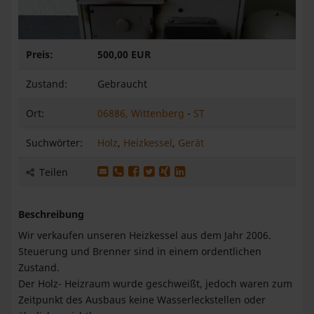
Preis:
500,00 EUR
Zustand:
Gebraucht
Ort:
06886, Wittenberg
-
ST
Suchwörter:
Holz
,
Heizkessel
,
Gerät
Produkt per E-Mail weiterleiten
Produkt per WhatsApp weiterleiten
Produkt auf Facebook teilen
Produkt auf X teilen
Produkt auf XING teilen
Produkt auf LinkedIn teilen
Teilen
Beschreibung
Wir verkaufen unseren Heizkessel aus dem Jahr 2006.
Steuerung und Brenner sind in einem ordentlichen
Zustand.
Der Holz- Heizraum wurde geschweißt, jedoch waren zum
Zeitpunkt des Ausbaus keine Wasserleckstellen oder