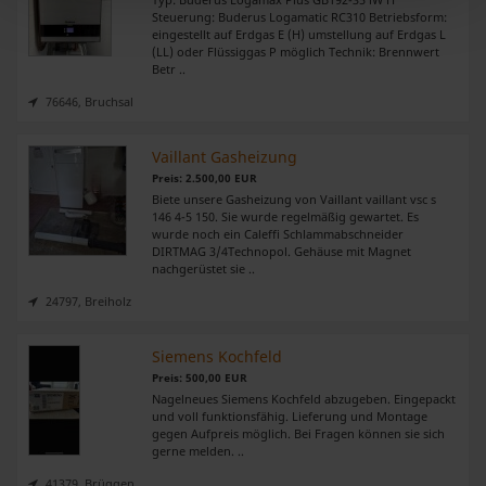
Steuerung: Buderus Logamatic RC310 Betriebsform:
Abschnitt Einzelheiten
fest.
eingestellt auf Erdgas E (H) umstellung auf Erdgas L
(LL) oder Flüssiggas P möglich Technik: Brennwert
Betr ..
Wir verwenden Cookies, um Inhalte und Anzeigen zu
personalisieren, Funktionen für soziale Medien anbieten
76646, Bruchsal
zu können und die Zugriffe auf unsere Website zu
analysieren. Außerdem geben wir Informationen zu Ihrer
Vaillant Gasheizung
Verwendung unserer Website an unsere Partner für
Preis: 2.500,00 EUR
Biete unsere Gasheizung von Vaillant vaillant vsc s
soziale Medien, Werbung und Analysen weiter. Unsere
146 4-5 150. Sie wurde regelmäßig gewartet. Es
Partner führen diese Informationen möglicherweise mit
wurde noch ein Caleffi Schlammabschneider
DIRTMAG 3/4Technopol. Gehäuse mit Magnet
weiteren Daten zusammen, die Sie ihnen bereitgestellt
nachgerüstet sie ..
haben oder die sie im Rahmen Ihrer Nutzung der Dienste
24797, Breiholz
gesammelt haben.
Siemens Kochfeld
Preis: 500,00 EUR
Nagelneues Siemens Kochfeld abzugeben. Eingepackt
und voll funktionsfähig. Lieferung und Montage
gegen Aufpreis möglich. Bei Fragen können sie sich
gerne melden. ..
41379, Brüggen