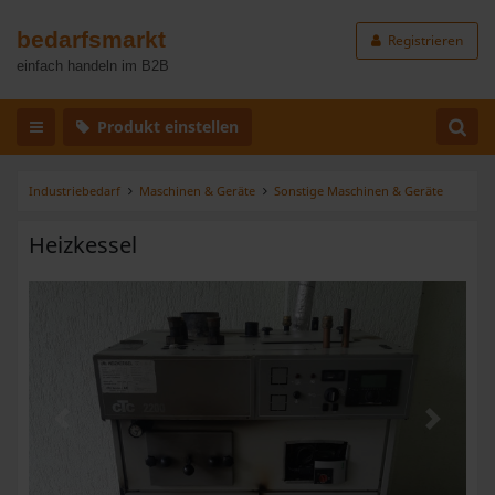
bedarfsmarkt
Registrieren
einfach handeln im B2B
Produkt einstellen
Industriebedarf
Maschinen & Geräte
Sonstige Maschinen & Geräte
Heizkessel
Zurück
Weiter