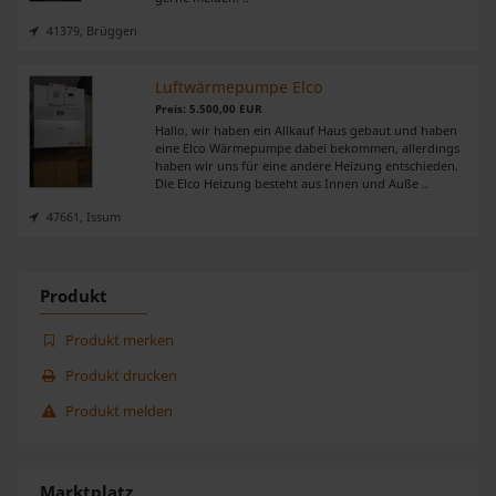
analysieren. Außerdem geben wir Informationen zu Ihrer
41379, Brüggen
Verwendung unserer Website an unsere Partner für
soziale Medien, Werbung und Analysen weiter. Unsere
Luftwärmepumpe Elco
Partner führen diese Informationen möglicherweise mit
Preis: 5.500,00 EUR
weiteren Daten zusammen, die Sie ihnen bereitgestellt
Hallo, wir haben ein Allkauf Haus gebaut und haben
eine Elco Wärmepumpe dabei bekommen, allerdings
haben oder die sie im Rahmen Ihrer Nutzung der Dienste
haben wir uns für eine andere Heizung entschieden.
gesammelt haben.
Die Elco Heizung besteht aus Innen und Auße ..
47661, Issum
Produkt
Produkt merken
Produkt drucken
Produkt melden
Marktplatz