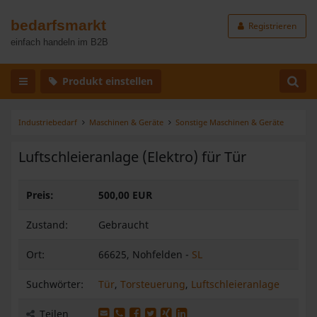
bedarfsmarkt
Registrieren
einfach handeln im B2B
Produkt einstellen
Industriebedarf
Maschinen & Geräte
Sonstige Maschinen & Geräte
Luftschleieranlage (Elektro) für Tür
Preis:
500,00 EUR
Zustand:
Gebraucht
Ort:
66625, Nohfelden -
SL
Suchwörter:
Tür
,
Torsteuerung
,
Luftschleieranlage
Produkt per E-Mail weiterleiten
Produkt per WhatsApp weiterleiten
Produkt auf Facebook teilen
Produkt auf X teilen
Produkt auf XING teilen
Produkt auf LinkedIn teilen
Teilen