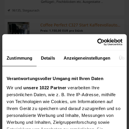
Geflügel-, Fischblöcken etc. Ausgestatte ..
96135, Stegaurach
Coffee Perfect C327 Start Kaffeevollautomat
Preis: 1.150,00 EUR pro Stück
Hallo zusammen, Zum Verkauf steht ein Coffee
Perfect C327 Start Kaffeevollautomat – ideal für Café,
Büro, Bäckerei oder Gastronomie. Details &
Ausstattung: Gerät: Coffee Perfect / Rheavendors ..
Zustimmung
Details
Anzeigeneinstellungen
Über
56070, Koblenz
Minimax. FMZ 5000 Brandmeldesystem AMX 4002
Verantwortungsvoller Umgang mit Ihren Daten
Preis: 400,00 EUR
Minimax Brandmeldeanlage mit einem Aktiv
Wir und
unsere 1022 Partner
verarbeiten Ihre
Brandmeldesystem. Zusammen Nicht auf Fotos eine
Meldehupe. 1x FMZ 5000 Brandmeldesystem 2x AMX
persönlichen Daten, wie z. B. Ihre IP-Adresse, mithilfe
4002. Aktiv Brandmeldesystem Bis Abbau in Funktion
von Technologien wie Cookies, um Informationen auf
g ..
Ihrem Gerät zu speichern und darauf zuzugreifen und so
57271, Hilchenbach
personalisierte Werbung und Inhalte, Messungen von
Werbung und Inhalten, Zielgruppenforschung sowie
Buderus Gasbrennwerttherme inkl. Pumpen
Entwicklung von Angeboten zu ermöglichen. Sie