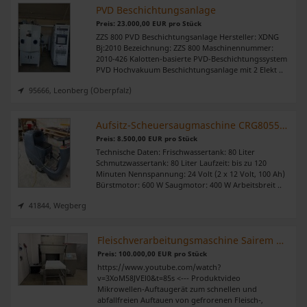
PVD Beschichtungsanlage
Preis: 23.000,00 EUR pro Stück
ZZS 800 PVD Beschichtungsanlage Hersteller: XDNG
Bj:2010 Bezeichnung: ZZS 800 Maschinennummer:
2010-426 Kalotten-basierte PVD-Beschichtungssystem
PVD Hochvakuum Beschichtungsanlage mit 2 Elekt ..
95666, Leonberg (Oberpfalz)
Aufsitz-Scheuersaugmaschine CRG8055/100T Numstic
Preis: 8.500,00 EUR pro Stück
Technische Daten: Frischwassertank: 80 Liter
Schmutzwassertank: 80 Liter Laufzeit: bis zu 120
Minuten Nennspannung: 24 Volt (2 x 12 Volt, 100 Ah)
Bürstmotor: 600 W Saugmotor: 400 W Arbeitsbreit ..
41844, Wegberg
Fleischverarbeitungsmaschine Sairem Mikrowelle AMW 200 10KW 915MHZ
Preis: 100.000,00 EUR pro Stück
https://www.youtube.com/watch?
v=3XoM58JVEl0&t=85s <--- Produktvideo
Mikrowellen-Auftaugerät zum schnellen und
abfallfreien Auftauen von gefrorenen Fleisch-,