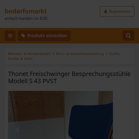
bedarfsmarkt
Registrieren
einfach handeln im B2B
Produkt einstellen
Betriebs- & Handelsbedarf
Büro- & Gewerbeausstattung
Stühle,
Hocker & Sofas
Thonet Freischwinger Besprechungsstühle
Modell S 43 PVST
Zurück
Weiter