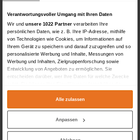
10119, Berlin
Verantwortungsvoller Umgang mit Ihren Daten
Wir und
unsere 1022 Partner
verarbeiten Ihre
Würfelhocker / Sitzwürfel
persönlichen Daten, wie z. B. Ihre IP-Adresse, mithilfe
Preis: 95,00 EUR
Preis: 95 € inkl. 19% MwSt. Verkauf nur an
von Technologien wie Cookies, um Informationen auf
Gewerbetreibende - unter Ausschluss jeglicher
Ihrem Gerät zu speichern und darauf zuzugreifen und so
Gewährleistung. Keine Rückgabe. Kein Versand. Nur
Selbstabholung. Kubus Sitzwürfel Sitzhocker Sitzbank
personalisierte Werbung und Inhalte, Messungen von
Fußhoc ..
Werbung und Inhalten, Zielgruppenforschung sowie
87700, Memmingen
Entwicklung von Angeboten zu ermöglichen. Sie
entscheiden darüber, wer Ihre Daten für welche Zwecke
Elegantes Ledersofa / Chesterfield Sofa
nutzt. Sie können Ihre Einwilligung jederzeit über die
Preis: 590,00 EUR
Cookie-Erklärung oder durch Klicken auf das Privacy
Designer Sofa, Elegantes und Zeitloses Design,
Trigger Symbol ändern oder widerrufen
Alle zulassen
Chesterfield Sofa Dieses schöne und hochwertige
Ledersofa lädt zum Entspannen ein und kam bislang
im Kundenbereich eines gepflegten Tattoo Studios
Wenn Sie es erlauben, würden wir auch gerne:
zum ..
Anpassen
Informationen über Ihre geografische Lage
87700, Memmingen
erfassen, welche bis auf einige Meter genau sein
können
Kabinenhocker
Ablehnen