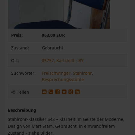
Preis:
963,00 EUR
Zustand:
Gebraucht
Ort:
85757, Karlsfeld
-
BY
Suchwörter:
Freischwinger
,
Stahlrohr
,
Besprechungsstühle
Produkt per E-Mail weiterleiten
Produkt per WhatsApp weiterleiten
Produkt auf Facebook teilen
Produkt auf X teilen
Produkt auf XING teilen
Produkt auf LinkedIn teilen
Teilen
Beschreibung
Stahlrohr-Klassiker S43 – Klarheit im Geiste der Moderne,
Design von Mart Stam. Gebraucht, in einwandfreiem
Zustand - siehe Bilder.