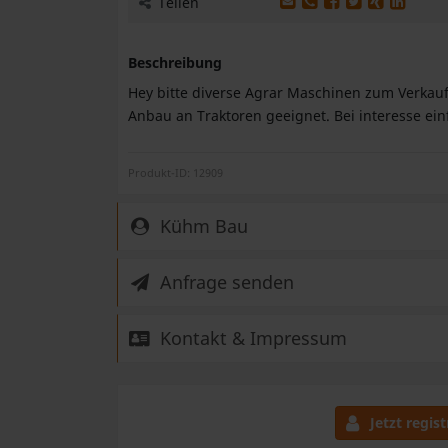
Produkt per E-Mail wei
Produkt per Whats
Produkt auf Fac
Produkt auf 
Produkt 
Produk
Teilen
Beschreibung
Hey bitte diverse Agrar Maschinen zum Verkauf 
Anbau an Traktoren geeignet. Bei interesse ei
Produkt-ID: 12909
Kühm Bau
Anfrage senden
Kontakt & Impressum
Jetzt regist