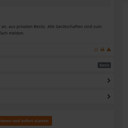
terleiten
App weiterleiten
ebook teilen
X teilen
auf XING teilen
t auf LinkedIn teilen
an, aus privaten Besitz. Alle Gerätschaften sind zum
nfach melden.
Basis
rieren und sofort starten