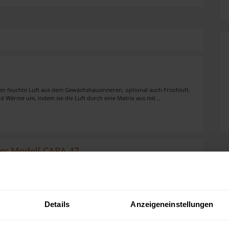
n feuchte Luft aus dem Gewächshausinneren, optional auch Frischluft.
 Wärme um, indem sie die Luft durch eine Matrix aus mit ..
rer Modell CARA 47
ufzeit Funktionsfähig Höhenverstellbar Vertikutierbreite: 43 cm Motor:
rehzahl: 3000 U/min. Nennleistung: 2,5 kW Gewi ..
Details
Anzeigeneinstellungen