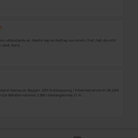
n
aten altbestände an. Mache das im Auftrag von einem Chef. Hab da nicht
 sind. Sorry ..
ustand Gebraucht Baujahr 2001 Erstzulassung / Inbetriebnahme 01.05.2002
itze Behältervolumen 3.500 l Gestängebreite 27 m ..
Hilfe