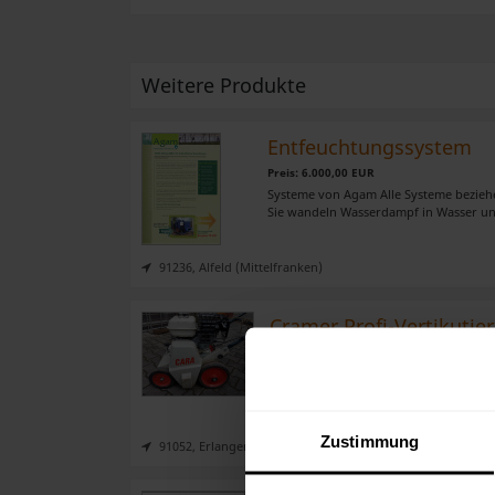
Weitere Produkte
Entfeuchtungssystem
Preis: 6.000,00 EUR
Systeme von Agam Alle Systeme beziehe
Sie wandeln Wasserdampf in Wasser und
91236, Alfeld (Mittelfranken)
Cramer Profi-Vertikutie
Preis: 800,00 EUR
Gebrauchter Zustand Ca. 80 Stunden La
Honda GX 160 (Benzin) Baujahr: 2012 D
Zustimmung
91052, Erlangen