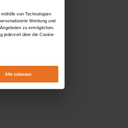
 mithilfe von Technologien
personalisierte Werbung und
 Angeboten zu ermöglichen.
g jederzeit über die Cookie-
au sein können
zieren
Alle zulassen
hre Präferenzen im
Abschnitt
 Medien anbieten zu können
hrer Verwendung unserer
 führen diese Informationen
ie im Rahmen Ihrer Nutzung