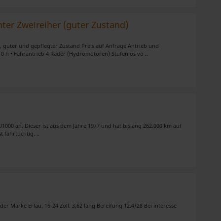
nter Zweireiher (guter Zustand)
ig, guter und gepflegter Zustand Preis auf Anfrage Antrieb und
810 h • Fahrantrieb 4 Räder (Hydromotoren) Stufenlos vo ..
1000 an. Dieser ist aus dem Jahre 1977 und hat bislang 262.000 km auf
 fahrtüchtig. ..
er Marke Erlau. 16-24 Zoll. 3,62 lang Bereifung 12.4/28 Bei interesse