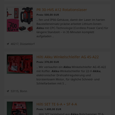
PR 30-HVS A12 Rotationslaser
Preis: 500,00 EUR
.. fen und IP66-Gehäuse, damit der Laser im harten
Baustelleneinsatz präzise arbeitet Lithium-Ionen-
Akku
mit CPC-Technologie (Cordless Power Care) für
längere Standzeit – in 35 Minuten komplett
aufgeladen ..
40217, Düsseldorf
Hilti Akku Winkelschleifer AG 4S-A22
Preis: 370,00 EUR
.. Wir verkaufen ein
Akku
Winkelschleifer AG 4S A22
mit Koffer.
Akku
-Winkelschleifer für 22-V-
Akku
,
elektronischer Drehzahlregulierung und
bürstenlosem Motor, für tägliche Schneid- und
Schleifarbeiten mit S ..
53115, Bonn
Hilti SET TE 6-A + SF 4-A
Preis: 1.400,00 EUR
.. Hilti SET bestehend aus
Akku
-Bohrhammer TE 6-