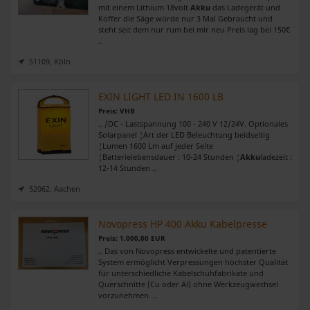
mit einem Lithium 18volt
Akku
das Ladegerät und
Koffer die Säge würde nur 3 Mal Gebraucht und
steht seit dem nur rum bei mir neu Preis lag bei 150€
..
51109, Köln
EXIN LIGHT LED IN 1600 LB
Preis: VHB
.. /DC - Lastspannung 100 - 240 V 12/24V. Optionales
Solarpanel ¦Art der LED Beleuchtung beidseitig
¦Lumen 1600 Lm auf jeder Seite
¦Batterielebensdauer : 10-24 Stunden ¦
Akku
ladezeit :
12-14 Stunden ..
52062, Aachen
Novopress HP 400 Akku Kabelpresse
Preis: 1.000,00 EUR
.. Das von Novopress entwickelte und patentierte
System ermöglicht Verpressungen höchster Qualität
für unterschiedliche Kabelschuhfabrikate und
Querschnitte (Cu oder Al) ohne Werkzeugwechsel
vorzunehmen. ..