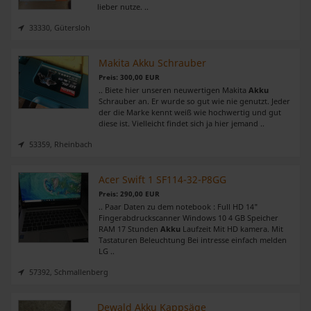
Wir verwenden Cookies, um Inhalte und Anzeigen zu
lieber nutze. ..
personalisieren, Funktionen für soziale Medien anbieten
33330, Gütersloh
zu können und die Zugriffe auf unsere Website zu
analysieren. Außerdem geben wir Informationen zu Ihrer
Makita Akku Schrauber
Verwendung unserer Website an unsere Partner für
Preis: 300,00 EUR
soziale Medien, Werbung und Analysen weiter. Unsere
.. Biete hier unseren neuwertigen Makita
Akku
Partner führen diese Informationen möglicherweise mit
Schrauber an. Er wurde so gut wie nie genutzt. Jeder
der die Marke kennt weiß wie hochwertig und gut
weiteren Daten zusammen, die Sie ihnen bereitgestellt
diese ist. Vielleicht findet sich ja hier jemand ..
haben oder die sie im Rahmen Ihrer Nutzung der Dienste
53359, Rheinbach
gesammelt haben.
Acer Swift 1 SF114-32-P8GG
Preis: 290,00 EUR
.. Paar Daten zu dem notebook : Full HD 14"
Fingerabdruckscanner Windows 10 4 GB Speicher
RAM 17 Stunden
Akku
Laufzeit Mit HD kamera. Mit
Tastaturen Beleuchtung Bei intresse einfach melden
LG ..
57392, Schmallenberg
Dewald Akku Kappsäge