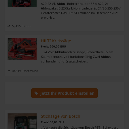
A22(22 V),
Akku
- Bohrschrauber SF 4-A22, 2x
Akku
paket B 22/5.s Li-ion, Ladegerät C4/36-350 230V,
Gerätekoffer Das Hilti SET wurde im Dezember 2021
erworb ..
53115, Bonn
HILTI Kreissäge
Preis: 200,00 EUR
.. 24 Volt
Akku
handkreissäge, Schnitttiefe 55 cm
Kaum benutzt, voll funktionsfähig Zwei
Akku
s
vorhanden und Ersatzscheibe ..
44339, Dortmund
Jetzt Ihr Produkt einstellen
Stichsäge von Bosch
Preis: 50,00 EUR
.. Verkaufe die Stichsäge von Bosch PST 18Li expert