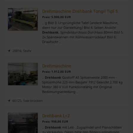
Drehmaschine Drehbank Tongil Tipl 5
Preis: 5.900,00 EUR
.. g Bild 3: Ursprüngliche Tafel (andere Maschine,
dient nur zur Darstellung) Bild 4: Seiten Ansicht
Drehbank
. Spindeldurchlass Durchlass 80mm Bild 5:
2x Spänewannen mit Kühlwasserrücklauf Bild 6:
Draufsicht ..
28816, Stuhr
Drehmaschine
Preis: 1.912,00 EUR
..
Drehbank
Gustloff A5 Spitzenweite 2000 mm -
Spitzenhöhe 225 mm Baujahr 1912 Gewicht 2.700 kg
Motor 380 V Voll Funktionsfähig mit Original
Bedienungsanleitung ..
66125, Saarbrücken
Drehbank L+Z
Preis: 998,00 EUR
..
Drehbank
mit Leit-, Zugspindel und Planschlitten
zu Verkaufen. Daten bitte den Bildern entnehmen