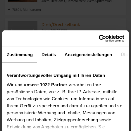
48cm Tiefe am Querschlitten: 75cm Spitzenwei ..
78601, Mahlstetten
Dreh/Drechselbank
Preis: 300,00 EUR
.. Drechsel/
Drehbank
Älteres Modell, jedoch in
gutem und gepflegtem Zustand Technische Daten:
Spitzenweite 485 mm Drehdurchmesser 240 mm
Motor 1,5 KW, 400 V Gewicht 110 Kg, stabiles Bett
Zustimmung
Details
Anzeigeneinstellungen
Über
(Grauguss) Kreuz ..
89250, Senden
Verantwortungsvoller Umgang mit Ihren Daten
Drehbank Meuser Drehmaschine
Wir und
unsere 1022 Partner
verarbeiten Ihre
Preis: 3.999,00 EUR
.. Angeboten wird unsere Meuser
Drehbank
. Wir
persönlichen Daten, wie z. B. Ihre IP-Adresse, mithilfe
benutzen diese fast täglich. Da wir bald umziehen
von Technologien wie Cookies, um Informationen auf
lösen wir unseren Lagerbestand auf. Gerne könnt ihr
auch in unseren anderen Anzeigen nachschauen. ..
Ihrem Gerät zu speichern und darauf zuzugreifen und so
personalisierte Werbung und Inhalte, Messungen von
40764, Langenfeld
Werbung und Inhalten, Zielgruppenforschung sowie
Entwicklung von Angeboten zu ermöglichen. Sie
Produkte zu verkaufen?