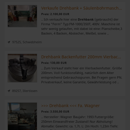
Verkaufe Drehbank + Säulenbohrmaschine + Unterschränke
Preis: 2.100,00 EUR
.. Ich verkaufe hier eine
Drehbank
(gebraucht) der
Firma "Ferm" Typ:FM-1000/350T, 400V. Maschine ist
sehr wenig gelaufen, mit dabei ist eine: Planscheibe,3
Backen, 4 Backen, Abstecher, Meißel, sowie ..
97525, Schwebheim
Drehbank Backenfutter 200mm Vierbackenfutter Drehmaschinenfutter
Preis: 130,00 EUR
.. Zum Verkauf steht hier ein Vierbackenfutter. Größe
200mm. Voll funktionsfähig, natürlich dem Alter
entsprechend Gebrauchsspuren. Bei Fragen gern PN.
Privatverkauf, keine Garantie, Gewährleistung od ..
89257, Illertissen
>>> Drehbank <<< Fa. Wagner
Preis: 3.550,00 EUR
.. Hersteller: Wagner Baujahr: 1993 Futtergröße:
250mm Einwandfreier Zustand! Nur Abholung!
Abmaße: Gewicht: ca. 1,7t. L: 2m Hoch: 1,23m Tiefe: