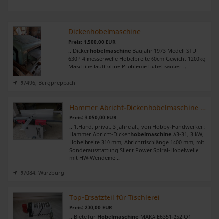
Dickenhobelmaschine
Preis: 1.500,00 EUR
.. Dicken
hobelmaschine
Baujahr 1973 Modell STU
630P 4 messerwelle Hobelbreite 60cm Gewicht 1200kg
Maschine läuft ohne Probleme hobel sauber ..
97496, Burgpreppach
Hammer Abricht-Dickenhobelmaschine A3-31 zu verkaufen
Preis: 3.050,00 EUR
.. 1.Hand, privat, 3 Jahre alt, von Hobby-Handwerker:
Hammer Abricht-Dicken
hobelmaschine
A3-31, 3 kW,
Hobelbreite 310 mm, Abrichttischlänge 1400 mm, mit
Sonderausstattung Silent Power Spiral-Hobelwelle
mit HW-Wendeme ..
97084, Würzburg
Top-Ersatzteil für Tischlerei
Preis: 200,00 EUR
.. Biete für
Hobelmaschine
MAKA E6351-252 Q1