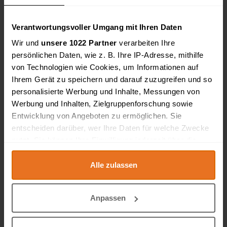
Beliebte Kategorien
Verantwortungsvoller Umgang mit Ihren Daten
Taster
Wir und
unsere 1022 Partner
verarbeiten Ihre
Gebläse
persönlichen Daten, wie z. B. Ihre IP-Adresse, mithilfe
von Technologien wie Cookies, um Informationen auf
Drehmaschine
Ihrem Gerät zu speichern und darauf zuzugreifen und so
Umwälzpumpe
personalisierte Werbung und Inhalte, Messungen von
Wärmepumpe
Werbung und Inhalten, Zielgruppenforschung sowie
Roboter
Entwicklung von Angeboten zu ermöglichen. Sie
Bandsäge
entscheiden darüber, wer Ihre Daten für welche Zwecke
Schaltschrank
nutzt. Sie können Ihre Einwilligung jederzeit über die
Cookie-Erklärung oder durch Klicken auf das Privacy
Absauganlage
Trigger Symbol ändern oder widerrufen
Alle zulassen
Drehbank
Schneidemaschine
Wenn Sie es erlauben, würden wir auch gerne:
Verpackungsmaschine
Anpassen
Informationen über Ihre geografische Lage
Reinigungsmaschine
erfassen, welche bis auf einige Meter genau sein
Reinigungsanlage