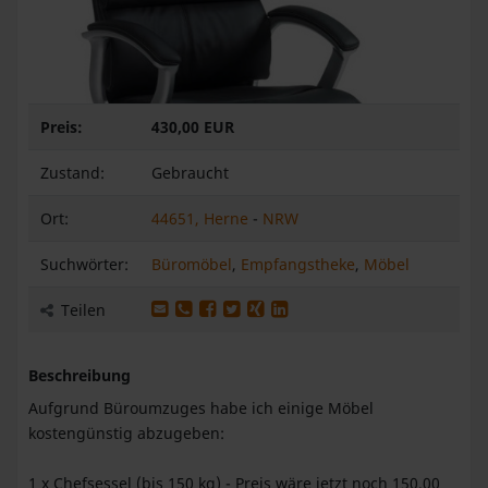
Preis:
430,00 EUR
Zustand:
Gebraucht
Ort:
44651, Herne
-
NRW
Suchwörter:
Büromöbel
,
Empfangstheke
,
Möbel
Produkt per E-Mail weiterleiten
Produkt per WhatsApp weiterleiten
Produkt auf Facebook teilen
Produkt auf X teilen
Produkt auf XING teilen
Produkt auf LinkedIn teilen
Teilen
Beschreibung
Aufgrund Büroumzuges habe ich einige Möbel
kostengünstig abzugeben:
1 x Chefsessel (bis 150 kg) - Preis wäre jetzt noch 150,00