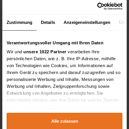
Biegemaschine
Bearbeitungszentrum
Kappsäge
Zustimmung
Details
Anzeigeneinstellungen
Über
Kehrmaschine
Hydraulikpresse
Verantwortungsvoller Umgang mit Ihren Daten
Sägewerk
Wir und
unsere 1022 Partner
verarbeiten Ihre
Hobelmaschine
persönlichen Daten, wie z. B. Ihre IP-Adresse, mithilfe
Einscheibenmaschine
von Technologien wie Cookies, um Informationen auf
Blechabroller
Ihrem Gerät zu speichern und darauf zuzugreifen und so
Poliermaschine
personalisierte Werbung und Inhalte, Messungen von
Erde
Werbung und Inhalten, Zielgruppenforschung sowie
Sand
Entwicklung von Angeboten zu ermöglichen. Sie
entscheiden darüber, wer Ihre Daten für welche Zwecke
Tor
nutzt. Sie können Ihre Einwilligung jederzeit über die
Werkzeug
Cookie-Erklärung oder durch Klicken auf das Privacy
Ronden
Trigger Symbol ändern oder widerrufen
Alle zulassen
Empfangstheke