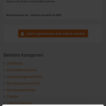
lassen und direkt ins Geschäft kommen.
Bedarfsmarkt.de - Einfach handeln im B2B
Jetzt registrieren und sofort starten
Beliebte Kategorien
Drehbank
Schneidemaschine
Verpackungsmaschine
Reinigungsmaschine
Reinigungsanlage
Traktor
Lüftungsanlage