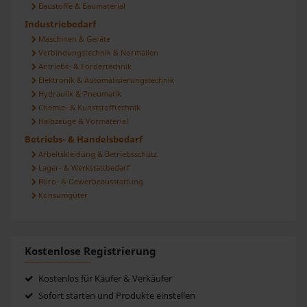
Baustoffe & Baumaterial
haben oder die sie im Rahmen Ihrer Nutzung der Dienste
gesammelt haben.
Industriebedarf
Maschinen & Geräte
Verbindungstechnik & Normalien
Antriebs- & Fördertechnik
Elektronik & Automatisierungstechnik
Hydraulik & Pneumatik
Chemie- & Kunststofftechnik
Halbzeuge & Vormaterial
Betriebs- & Handelsbedarf
Arbeitskleidung & Betriebsschutz
Lager- & Werkstattbedarf
Büro- & Gewerbeausstattung
Konsumgüter
Kostenlose Registrierung
Kostenlos für Käufer & Verkäufer
Sofort starten und Produkte einstellen